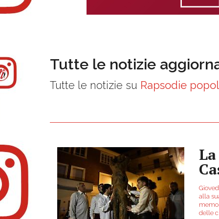
Tutte le notizie aggiorn
Tutte le notizie su
Rapsodie popol
La
Ca
Giovedì
alla s
memori
delle c