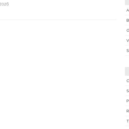
.2026
A
G
V
S
P
T