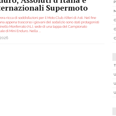
P
ternazionali Supermoto
M
ra ricca di soddisfazioni per il Moto Club Alfieri di Asti. Nel fine
na appena trascorso i giovani del sodalizio sono stati protagonisti
sinello Monferrato (AL), sede di una tappa del Campionato
G
ale di Mini Enduro. Nella
...
.2026
C
T
U
U
U