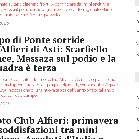
to su tanti differenti fronti. A cominciare dal mini enduro a
e (Brescia) per una nuova gara del Trofeo interregionale Mario
A
. Il mini team Alfieri si è piazzato al
...
.2026
G
po di Ponte sorride
V
'Alfieri di Asti: Scarfiello
nce, Massaza sul podio e la
uadra è terza
'ponte' per i piloti del moto club Alfieri di Asti, impegnati anche
kend appena trascorso. I più piccoli, infatti, sono andati a Capo di
M
(BS), in occasione di una nuova tappa del Campionato italiano di
nduro. Pietro Lampo
...
A
.2026
V
to Club Alfieri: primavera
B
 soddisfazioni tra mini
M
duro, Assoluti d'Italia e