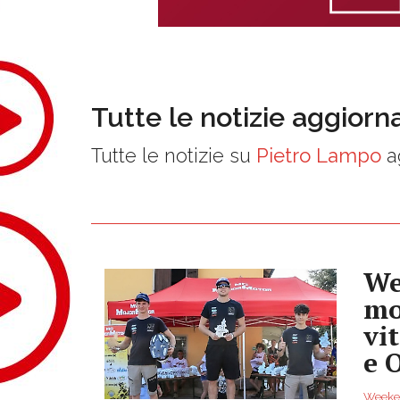
Tutte le notizie aggiorn
Tutte le notizie su
Pietro Lampo
a
We
mo
vi
e 
Weekend