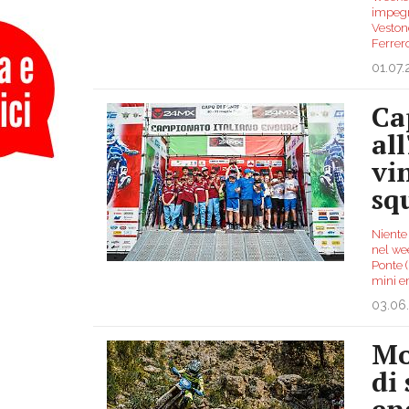
impegna
Veston
Ferrero
01.07
Ca
all
vi
sq
Niente 
nel wee
Ponte 
mini e
03.06
Mo
di
en