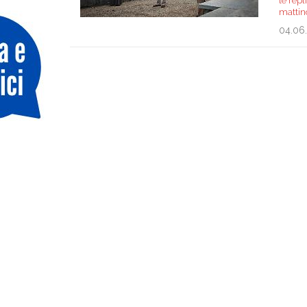
le repl
mattin
04.06