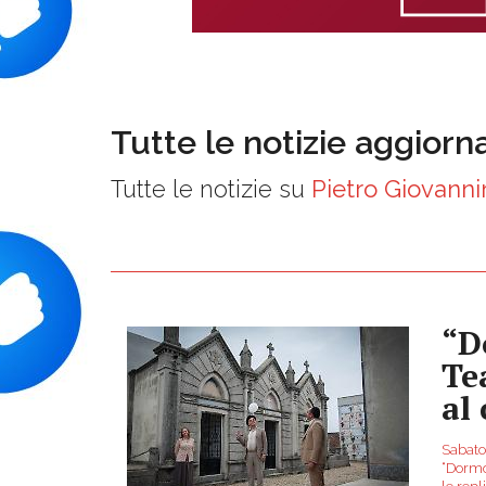
Tutte le notizie aggiorn
Tutte le notizie su
Pietro Giovanni
“D
Te
al
Sabato
“Dormon