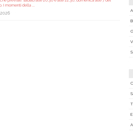
iche previste: sabato alle 20.30 e alle 22.30; domenica alle 7 del
o. I momenti della
...
A
.2026
G
V
C
S
T
E
A