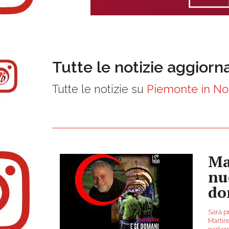
Tutte le notizie aggiorn
Tutte le notizie su
Piemonte in No
Ma
nu
do
Sarà pr
Martino