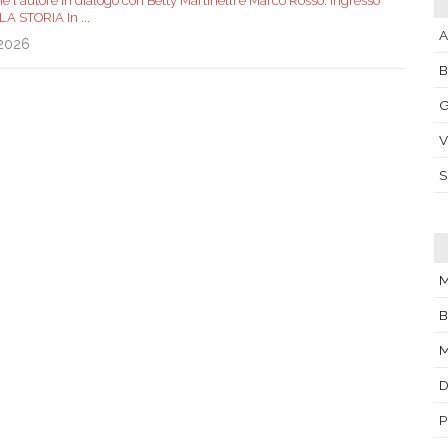
e l'autore in dialogo con Betty Martinelli e Marco Rosso. Ingresso
. LA STORIA In
...
A
.2026
G
V
M
B
D
P