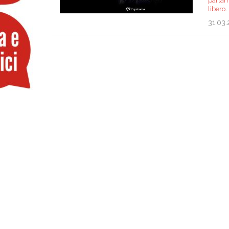
parlarn
libero
31.03