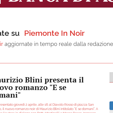
ate su
Piemonte In Noir
ir
aggiornate in tempo reale dalla redazion
urizio Blini presenta il
ovo romanzo "E se
mani"
esentato giovedì 2 aprile, alle 18 al Diavolo Rosso di piazza San
, il nuovo romanzo noir di Maurizio Blini intitolato “E se domani”. A