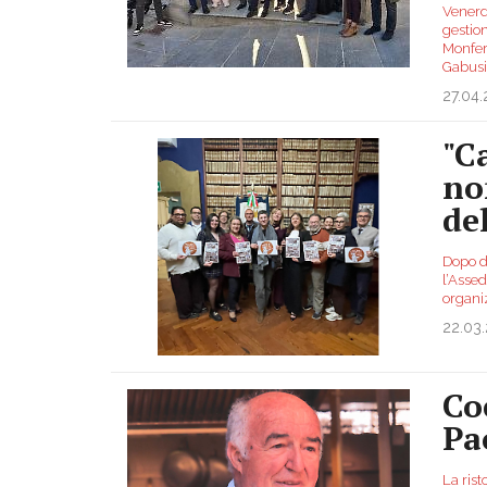
Venerdì
gestion
Monfer
Gabusi,
27.04
"C
no
de
Dopo di
l’Asse
organiz
22.03
Co
Pa
La rist