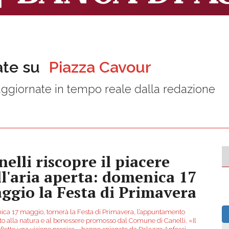
ate su
Piazza Cavour
ggiornate in tempo reale dalla redazione
nelli riscopre il piacere
ll'aria aperta: domenica 17
ggio la Festa di Primavera
ca 17 maggio, tornerà la Festa di Primavera, l’appuntamento
to alla natura e al benessere promosso dal Comune di Canelli. «Il