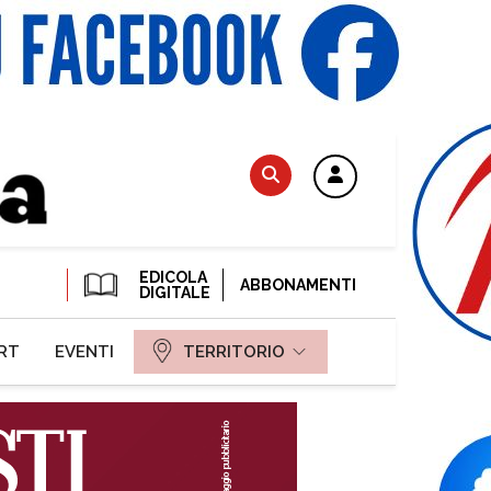
EDICOLA
ABBONAMENTI
DIGITALE
RT
EVENTI
TERRITORIO