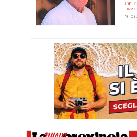
anni. N
insiem
26.01