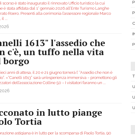
P
 scorso è stato inaugurato il rinnovato Ufficio turistico la cui
e è stata affidata dal 1° gennaio 2026 all’Ente Turismo Langhe
P
rato Roero. Presenti alla cerimonia l’assessore regionale Marco
 il
...
C
.2026
I
anelli 1613" l'assedio che
P
n c'è, un tuffo nella vita
l borgo
eci anni di attesa, il 20 e 21 giugno tornerà l’ “Assedio che non è
T
dio”. «“Canelli 1613” sarà un’esperienza immersiva – promettono gli
zatori dell’associazione Colline 50 – I visitatori faranno un
...
U
.2026
U
U
cconato in lutto piange
olo Tortia
orazione astigiana è in lutto per la scomparsa di Paolo Tortia, 90