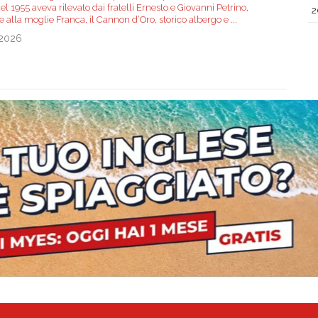
el 1955 aveva rilevato dai fratelli Ernesto e Giovanni Petrino,
2
e alla moglie Franca, il Cannon d’Oro, storico albergo e
...
.2026