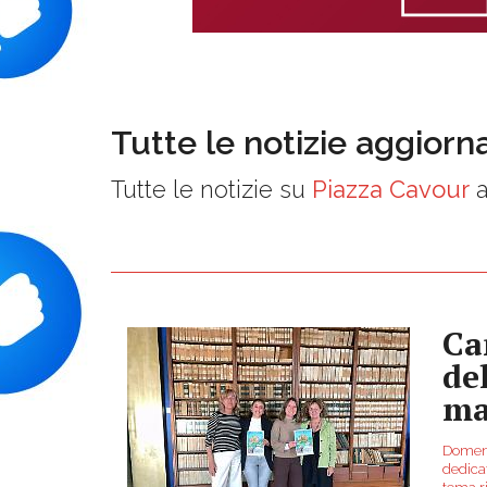
Tutte le notizie aggiorn
Tutte le notizie su
Piazza Cavour
a
Ca
de
ma
Domeni
dedica