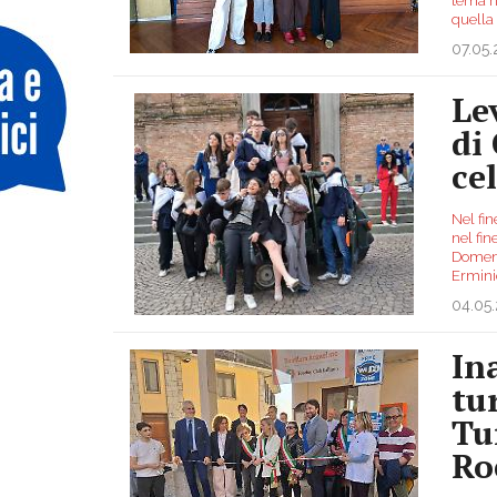
tema ri
quella
07.05
Le
di
ce
Nel fin
nel fin
Domenic
Ermini
04.05
In
tu
Tu
Ro