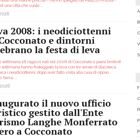
flette una visione precisa – hanno spiegato da Palazzo Anfossi -
 di una città che vuole
...
A
.2026
va 2008: i neodiciottenni
G
 Cocconato e dintorni
V
lebrano la festa di leva
e settimana 18 ragazzi nati nel 2008 di Cocconato e paesi limitrofi
e settimana hanno festeggiato la leva con tre serate di discoteca.
a i neodiciottenni, dopo aver fatto visita alla casa di riposo
o Serra,
...
.2026
F
C
augurato il nuovo ufficio
ristico gestito dall'Ente
P
rismo Langhe Monferrato
P
ero a Cocconato
P