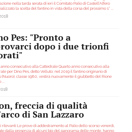
zione nella tarda serata di ieri il Comitato Palio di Castell’Alfero
cializzato la scelta del fantino in vista della corsa del prossimo 1°
...
.2018
no Pes: "Pronto a
provarci dopo i due trionfi
orati"
 anno consecutivo alla Cattedrale Quarto anno consecutivo alla
ale per Dino Pes, detto Velluto: nel 2019 il fantino originario di
s (Nuoro), classe 1980, vestirà nuovamente il giubbetto del Rione
to
...
2018
on, freccia di qualità
l'arco di San Lazzaro
 rilevanti Le prove di addestramento al Palio dello scorso venerdì,
tate dalla presenza di alcuni big del panorama delle monte, hanno