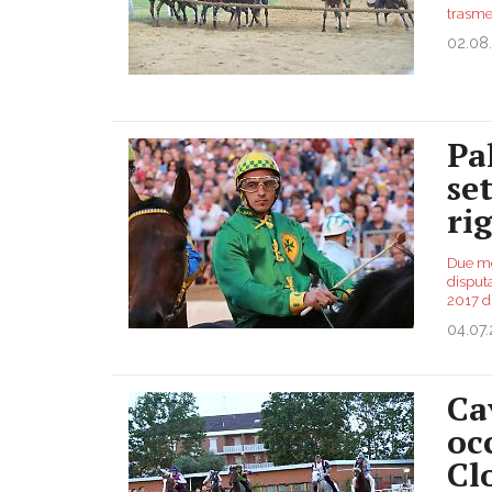
trasmes
02.08
Pa
se
ri
Due mes
disputa
2017 di
04.07
Cav
oc
Cl