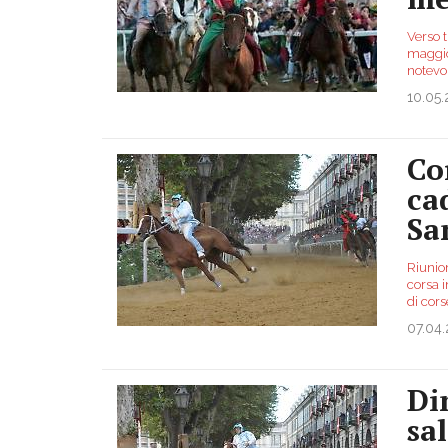
Verso 
maggio 
notevo
10.05
Co
ca
Sa
Riunio
corsa 
di cors
07.04
Di
sa