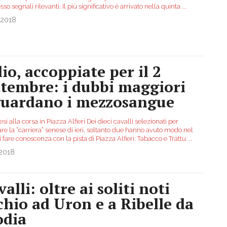
so segnali rilevanti. Il più significativo è arrivato nella quinta
...
.2018
lio, accoppiate per il 2
ttembre: i dubbi maggiori
guardano i mezzosangue
i alla corsa in Piazza Alfieri Dei dieci cavalli selezionati per
re la “carriera” senese di ieri, soltanto due hanno avuto modo nel
 fare conoscenza con la pista di Piazza Alfieri: Tabacco e Trattu
...
.2018
alli: oltre ai soliti noti
chio ad Uron e a Ribelle da
odia