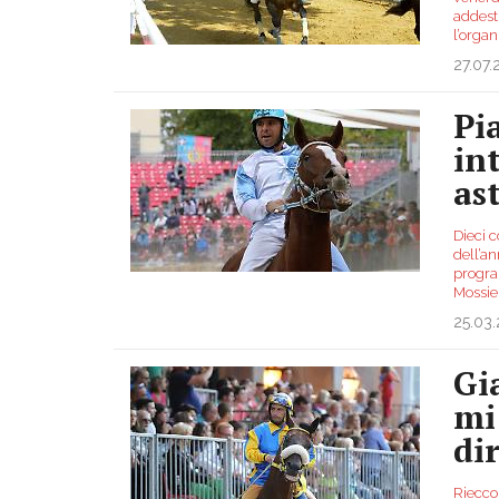
addest
l’organ
27.07.
Pi
in
as
Dieci 
dell’an
progra
Mossie
25.03
Gi
mi
dir
Riecco