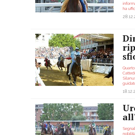
informa
ha uffi
28.12
Di
ri
sfi
Quarto
Cattedr
Silanu
guida
18.12.
Ur
al
Segnali
nobili