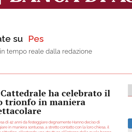
ate su
Pes
in tempo reale dalla redazione
 Cattedrale ha celebrato il
o trionfo in maniera
ettacolare
esa di 42 anni da festeggiare degnamente Hanno deciso di
iare in maniera sontuosa, a stretto contatto con la loro chiesa, il