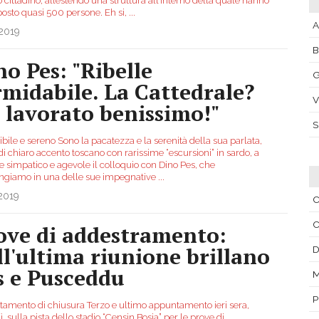
cittadino, allestendo una struttura all’interno della quale hanno
posto quasi 500 persone. Eh si,
...
A
.2019
no Pes: "Ribelle
G
rmidabile. La Cattedrale?
V
 lavorato benissimo!"
bile e sereno Sono la pacatezza e la serenità della sua parlata,
i chiaro accento toscano con rarissime “escursioni” in sardo, a
e simpatico e agevole il colloquio con Dino Pes, che
ngiamo in una delle sue impegnative
...
2019
C
ove di addestramento:
ll'ultima riunione brillano
s e Pusceddu
P
amento di chiusura Terzo e ultimo appuntamento ieri sera,
, sulla pista dello stadio “Censin Bosia” per le prove di