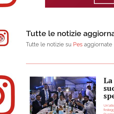
Tutte le notizie aggiorn
Tutte le notizie su
Pes
aggiornate 
La
su
sp
Un'att
festegg