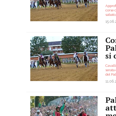
Approf
corse d
sabato
15.06
Co
Pa
si
Cavalli
serata
del Pal
11.06.
Pa
att
me