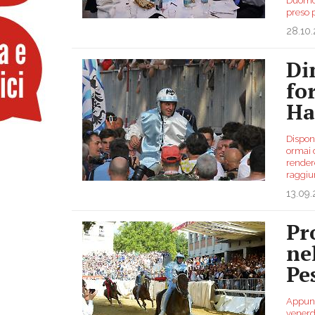
Duomo 
preso 
28.10
Di
fo
Ha
Disponi
ormai d
render
raggiu
13.09.
Pr
ne
Pe
Appunt
venerdì