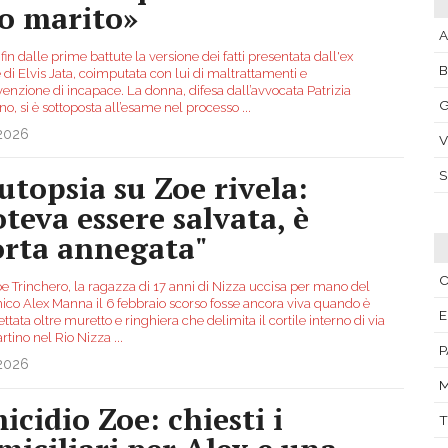
o marito»
A
fin dalle prime battute la versione dei fatti presentata dall'ex
di Elvis Jata, coimputata con lui di maltrattamenti e
enzione di incapace. La donna, difesa dall’avvocata Patrizia
G
o, si è sottoposta all’esame nel processo
...
.2026
V
autopsia su Zoe rivela:
oteva essere salvata, è
rta annegata"
C
e Trinchero, la ragazza di 17 anni di Nizza uccisa per mano del
ico Alex Manna il 6 febbraio scorso fosse ancora viva quando è
E
ettata oltre muretto e ringhiera che delimita il cortile interno di via
rtino nel Rio Nizza
...
P
.2026
M
icidio Zoe: chiesti i
T