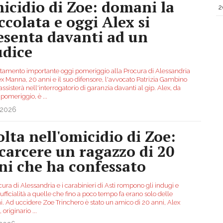
icidio di Zoe: domani la
2
accolata e oggi Alex si
esenta davanti ad un
udice
amento importante oggi pomeriggio alla Procura di Alessandria
ex Manna, 20 anni e il suo difensore, l'avvocato Patrizia Gambino
assisterà nell'interrogatorio di garanzia davanti al gip. Alex, da
 pomeriggio, è
...
.2026
olta nell'omicidio di Zoe:
 carcere un ragazzo di 20
ni che ha confessato
ura di Alessandria e i carabinieri di Asti rompono gli indugi e
fficialità a quelle che fino a poco tempo fa erano solo delle
ni. Ad uccidere Zoe Trinchero è stato un amico di 20 anni, Alex
 originario
...