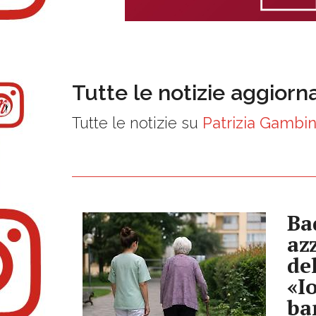
Tutte le notizie aggiorn
Tutte le notizie su
Patrizia Gambi
Ba
az
de
«I
ba