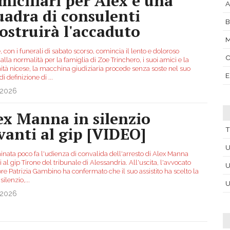
miciliari per Alex e una
A
uadra di consulenti
costruirà l'accaduto
M
 con i funerali di sabato scorso, comincia il lento e doloroso
C
 alla normalità per la famiglia di Zoe Trinchero, i suoi amici e la
tà nicese, la macchina giudiziaria procede senza soste nel suo
E
di definizione di
...
.2026
ex Manna in silenzio
vanti al gip [VIDEO]
T
U
inata poco fa l'udienza di convalida dell'arresto di Alex Manna
 al gip Tirone del tribunale di Alessandria. All'uscita, l'avvocato
U
re Patrizia Gambino ha confermato che il suo assistito ha scelto la
 silenzio,
...
U
.2026