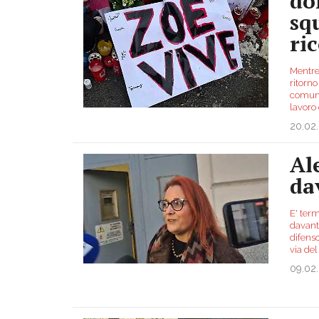
do
sq
ri
Mentre,
ritorno
comuni
lavoro 
20.02
Al
da
E' term
davanti
difenso
via del
09.02