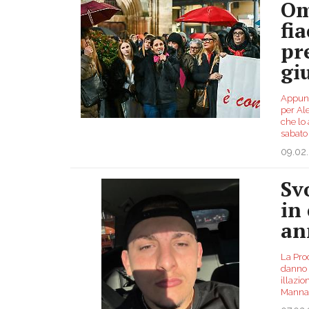
Om
fi
pr
gi
Appunt
per Al
che lo 
sabato
09.02
Sv
in
an
La Proc
danno u
illazio
Manna,