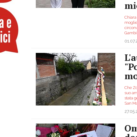
mi
Chiara 
moglie 
circonv
Gambin
01.07
L'
"P
mo
Che Zo
suo am
stata g
San Ma
27.05
Om