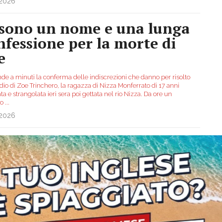
.2026
 sono un nome e una lunga
nfessione per la morte di
e
nde a minuti la conferma delle indiscrezioni che danno per risolto
dio di Zoe Trinchero, la ragazza di Nizza Monferrato di 17 anni
ta e strangolata ieri sera poi gettata nel rio Nizza. Da ore un
zo
...
.2026