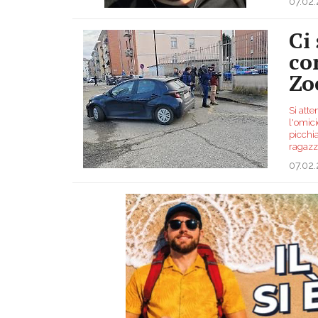
07.02
Ci
co
Zo
Si atte
l'omici
picchia
ragaz
07.02