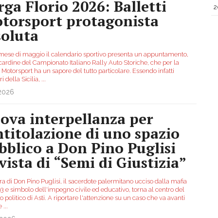
rga Florio 2026: Balletti
2
torsport protagonista
soluta
 mese di maggio il calendario sportivo presenta un appuntamento,
cardine del Campionato Italiano Rally Auto Storiche, che per la
i Motorsport ha un sapore del tutto particolare. Essendo infatti
ri della Sicilia,
...
.2026
ova interpellanza per
intitolazione di uno spazio
bblico a Don Pino Puglisi
 vista di “Semi di Giustizia”
ra di Don Pino Puglisi, il sacerdote palermitano ucciso dalla mafia
3 e simbolo dell'impegno civile ed educativo, torna al centro del
to politico di Asti. A riportare l'attenzione su un caso che va avanti
re
...