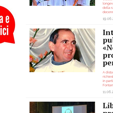
longev
della 
decenn
19.06
In
pu
«N
pr
pe
A dist
richies
in part
Fontani
11.06
Li
pr