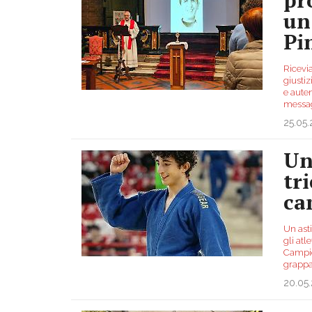
un
Pi
Ricevi
giustiz
e auten
messag
25.05
Un
tr
ca
Un asti
gli atl
Campion
grappa
20.05