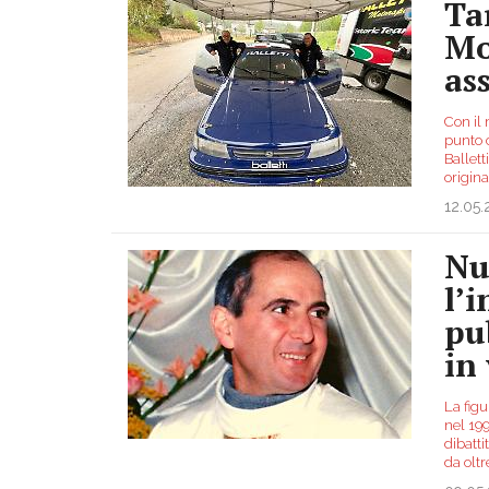
Ta
Mo
as
Con il
punto 
Ballett
origina
12.05
Nu
l’
pu
in
La figu
nel 199
dibatti
da olt