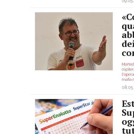
09.05
«C
qu
ab
de
co
Martedì
ospiter
l'opera
mafia 
08.05
Es
Su
og
tu