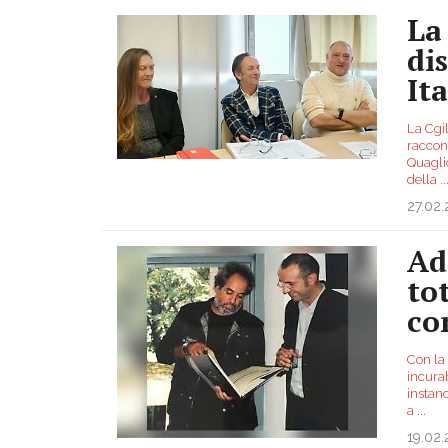
La
di
It
La Cgil
raccon
Quagli
della
..
27.02
Add
to
co
Con la
incurab
instanc
a
...
19.02