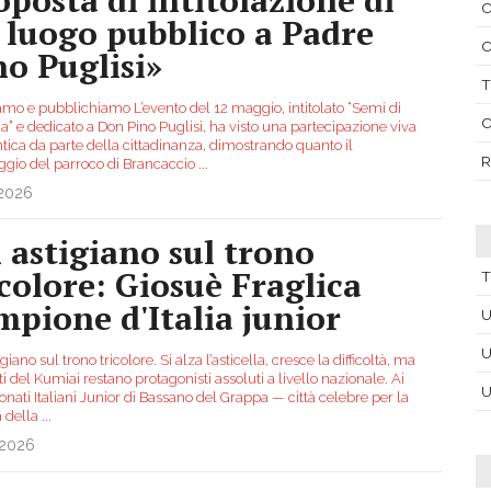
C
 luogo pubblico a Padre
C
no Puglisi»
T
amo e pubblichiamo L’evento del 12 maggio, intitolato “Semi di
C
ia” e dedicato a Don Pino Puglisi, ha visto una partecipazione viva
tica da parte della cittadinanza, dimostrando quanto il
R
gio del parroco di Brancaccio
...
.2026
 astigiano sul trono
icolore: Giosuè Fraglica
T
mpione d'Italia junior
U
U
giano sul trono tricolore. Si alza l’asticella, cresce la difficoltà, ma
eti del Kumiai restano protagonisti assoluti a livello nazionale. Ai
U
ati Italiani Junior di Bassano del Grappa — città celebre per la
 della
...
.2026