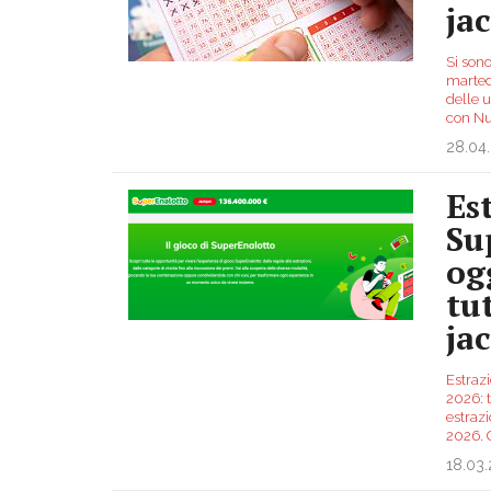
ja
Si sono
marted
delle 
con N
28.04
Es
Su
og
tu
ja
Estraz
2026: t
estrazi
2026.
18.03