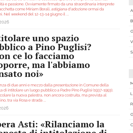
ità e passione. Ovviamente firmato da una straordinaria interprete
racchetta come Miriam Borali, astigiana d'adozione ormai da
A
i. Nel weekend del 12-13-14 giugno il
...
.2026
G
titolare uno spazio
V
bblico a Pino Puglisi?
on ce lo facciamo
oporre, ma l'abbiamo
nsato noi»
M
anza di due anni e mezzo dalla presentazione in Comune della
ta di intitolare un luogo pubblico a Padre Pino Puglisi (1937-1993),
L
icolare la nuova palestra, non ancora costruita, ma prevista al
no, tra via Rosa e strada
...
P
.2026
G
bera Asti: «Rilanciamo la
C
oposta di intitolazione di