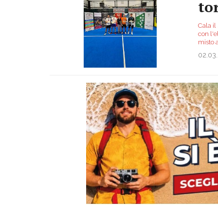
to
Cala i
con l'e
misto a
02.03