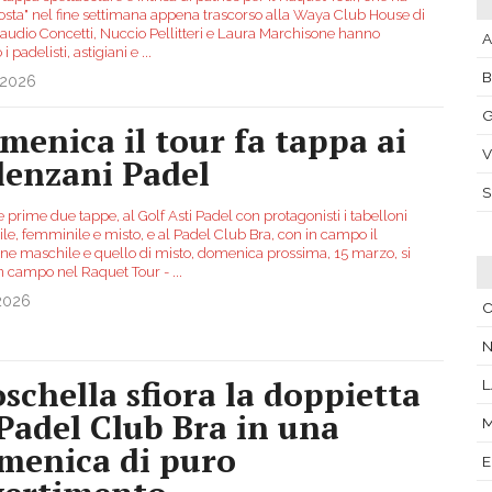
 sosta" nel fine settimana appena trascorso alla Waya Club House di
Claudio Concetti, Nuccio Pellitteri e Laura Marchisone hanno
A
 i padelisti, astigiani e
...
.2026
G
menica il tour fa tappa ai
V
lenzani Padel
 prime due tappe, al Golf Asti Padel con protagonisti i tabelloni
le, femminile e misto, e al Padel Club Bra, con in campo il
one maschile e quello di misto, domenica prossima, 15 marzo, si
in campo nel Raquet Tour -
...
.2026
C
N
schella sfiora la doppietta
L
 Padel Club Bra in una
M
menica di puro
E