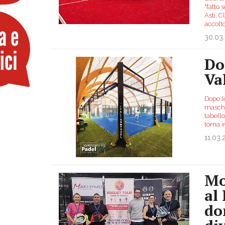
"fatto
Asti. 
accolto
30.03
Do
Va
Dopo le
maschi
tabell
torna 
11.03
Mo
al
do