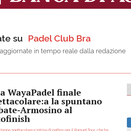
ate su
Padel Club Bra
aggiornate in tempo reale dalla redazione
la WayaPadel finale
ettacolare:a la spuntano
bate-Armosino al
tofinish
tappa spettacolare e intrisa di pathos per il Raquet Tour, che ha