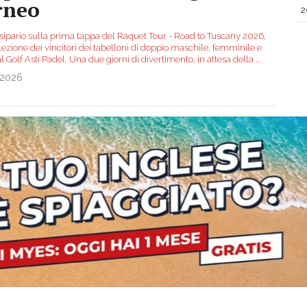
rneo
2
l sipario sulla prima tappa del Raquet Tour - Road to Tuscany 2026,
lezione dei vincitori dei tabelloni di doppio maschile, femminile e
l Golf Asti Padel. Una due giorni di divertimento, in attesa della
...
.2026