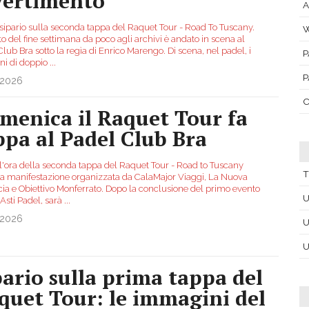
vertimento
A
 sipario sulla seconda tappa del Raquet Tour - Road To Tuscany.
W
o del fine settimana da poco agli archivi è andato in scena al
lub Bra sotto la regìa di Enrico Marengo. Di scena, nel padel, i
P
oni di doppio
...
P
.2026
C
menica il Raquet Tour fa
ppa al Padel Club Bra
 l'ora della seconda tappa del Raquet Tour - Road to Tuscany
T
la manifestazione organizzata da CalaMajor Viaggi, La Nuova
cia e Obiettivo Monferrato. Dopo la conclusione del primo evento
U
 Asti Padel, sarà
...
.2026
U
U
pario sulla prima tappa del
quet Tour: le immagini del