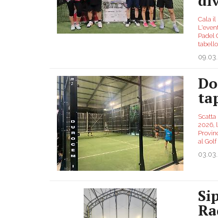
di
Cala il
L'event
Padel C
tabell
09.03
Do
ta
Scatta
2026, 
Provin
al Golf
03.03
Si
Ra