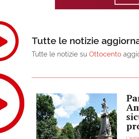
Tutte le notizie aggiorn
Tutte le notizie su
Ottocento
aggio
Pa
Am
si
pr
L'aumen