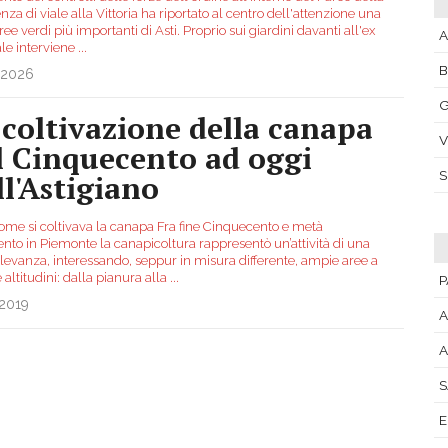
nza di viale alla Vittoria ha riportato al centro dell'attenzione una
ree verdi più importanti di Asti. Proprio sui giardini davanti all'ex
A
le interviene
...
.2026
G
 coltivazione della canapa
V
l Cinquecento ad oggi
ll'Astigiano
ome si coltivava la canapa Fra fine Cinquecento e metà
nto in Piemonte la canapicoltura rappresentò un’attività di una
ilevanza, interessando, seppur in misura differente, ampie aree a
 altitudini: dalla pianura alla
...
P
.2019
A
A
S
E