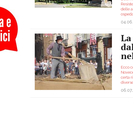
Resiste
delle a
ospeda
04.06
La
da
ne
Ecco c
Novece
certa r
diverse
06.07