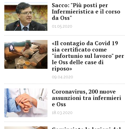
Sacco: "Più posti per
Infermieristica e il corso
da Oss"
01.05.2020
«Il contagio da Covid 19
sia certificato come
"infortunio sul lavoro" per
le Oss delle case di
riposo»
09.04.2020
Coronavirus, 200 nuove
assunzioni tra infermieri
e Oss
18.03.2020