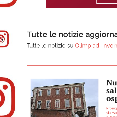
Tutte le notizie aggiorn
Tutte le notizie su
Olimpiadi inver
Nu
sa
os
Prosegu
via Ma