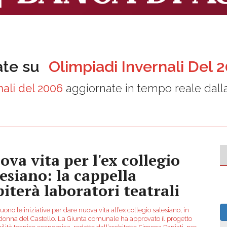
ate su
Olimpiadi Invernali Del 
nali del 2006
aggiornate in tempo reale dall
ova vita per l'ex collegio
lesiano: la cappella
piterà laboratori teatrali
ono le iniziative per dare nuova vita all’ex collegio salesiano, in
donna del Castello. La Giunta comunale ha approvato il progetto