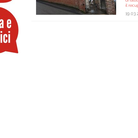
di fatt
il rec
19.03