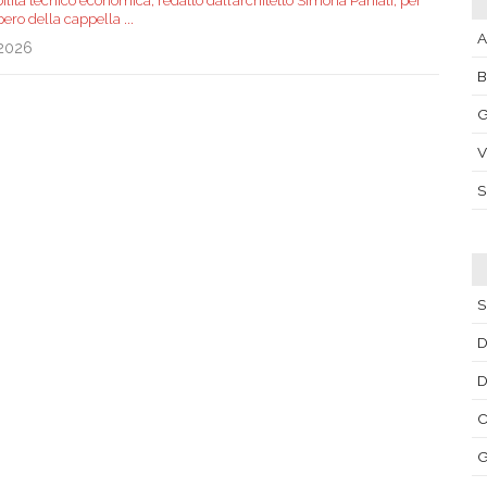
ibilità tecnico economica, redatto dall’architetto Simona Paniati, per
upero della cappella
...
A
.2026
G
V
S
D
C
G