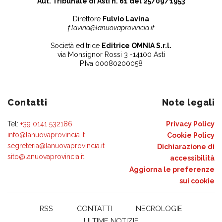
Aut. Tribunale di Asti n. 61 del 25/09/1953
Direttore
Fulvio Lavina
f.lavina@lanuovaprovincia.it
Società editrice
Editrice OMNIA S.r.l.
via Monsignor Rossi 3 -14100 Asti
P.Iva 00080200058
Contatti
Note legali
Tel:
+39 0141 532186
Privacy Policy
info@lanuovaprovincia.it
Cookie Policy
segreteria@lanuovaprovincia.it
Dichiarazione di
sito@lanuovaprovincia.it
accessibilità
Aggiorna le preferenze
sui cookie
RSS
CONTATTI
NECROLOGIE
ULTIME NOTIZIE