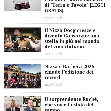
di "Terra e Tavola" [LEGGI
GRATIS]
07.07.2026
Il Nizza Docg cresce e
diventa Consorzio: una
stella in più nel mondo
del vino italiano
01.07.2026
Nizza è Barbera 2026
chiude l’edizione dei
record
12.05.2026
Il sorprendente Ruché,
che vince la sfida del
tempo