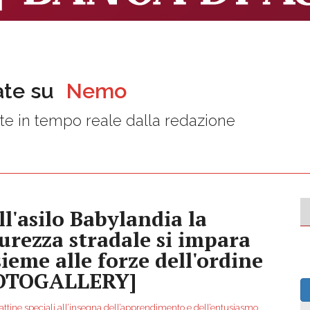
ate su
Nemo
e in tempo reale dalla redazione
ll'asilo Babylandia la
curezza stradale si impara
sieme alle forze dell'ordine
OTOGALLERY]
ttine speciali all’insegna dell’apprendimento e dell’entusiasmo