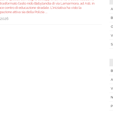
trasformato l’asilo nido Babylandia di via Lamarmora, ad Asti, in
ce centro di educazione stradale. L’iniziativa ha visto la
A
pazione attiva sia della Polizia
...
.2026
G
V
B
A
V
P