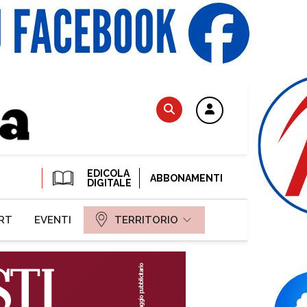
EDICOLA
ABBONAMENTI
DIGITALE
RT
EVENTI
TERRITORIO