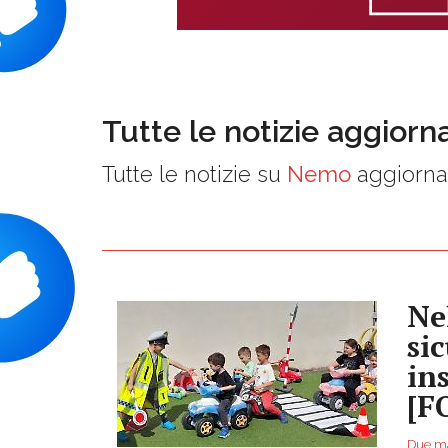
Tutte le notizie aggiorn
Tutte le notizie su
Nemo
aggiornat
Ne
si
in
[F
Due ma