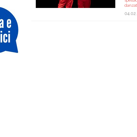
spetta
danzat
04.02