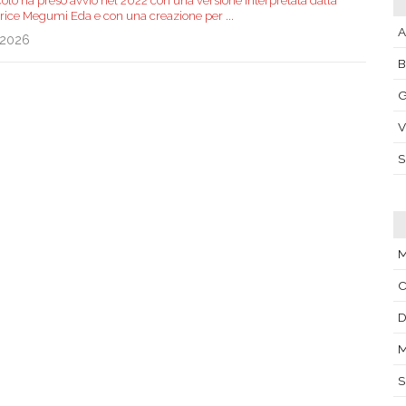
colo ha preso avvio nel 2022 con una versione interpretata dalla
rice Megumi Eda e con una creazione per
...
A
.2026
G
V
C
D
M
S