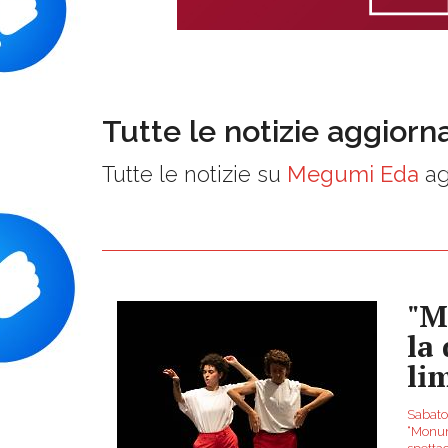
Tutte le notizie aggiorn
Tutte le notizie su
Megumi Eda
ag
"M
la
li
Sabato 
“Monum