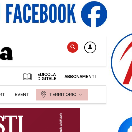
EDICOLA
ABBONAMENTI
DIGITALE
RT
EVENTI
TERRITORIO