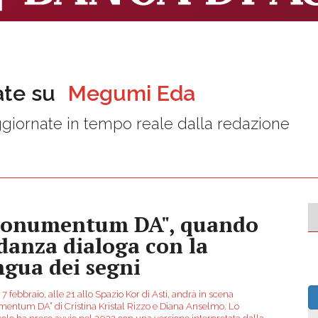
ate su
Megumi Eda
giornate in tempo reale dalla redazione
onumentum DA", quando
 danza dialoga con la
mgua dei segni
7 febbraio, alle 21 allo Spazio Kor di Asti, andrà in scena
entum DA” di Cristina Kristal Rizzo e Diana Anselmo. Lo