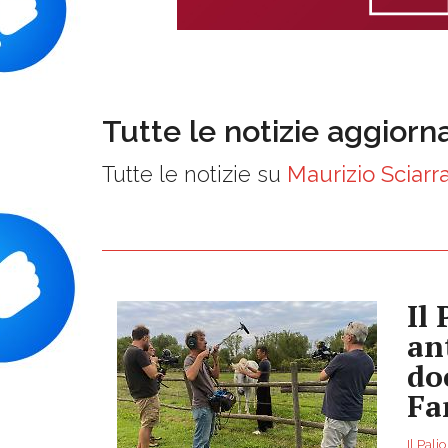
Tutte le notizie aggiorn
Tutte le notizie su
Maurizio Sciarr
Il 
an
do
Fa
Il Pali