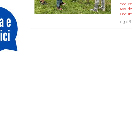
documen
Maurizi
Docume
03.06