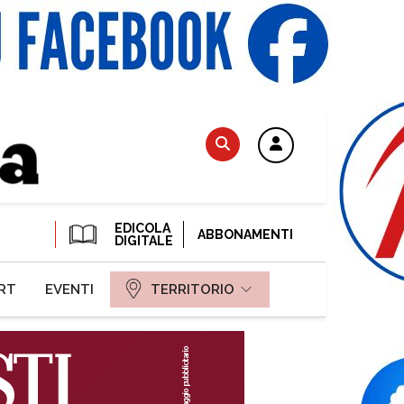
EDICOLA
ABBONAMENTI
DIGITALE
RT
EVENTI
TERRITORIO