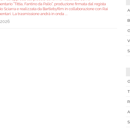
tario “Tittia, Fantino da Palio”, produzione firmata dal regista
o Sciarra e realizzata da Bartlebyfilm in collaborazione con Rai
A
ntari. La trasmissione andrà in onda
...
.2026
G
V
G
T
P
A
S