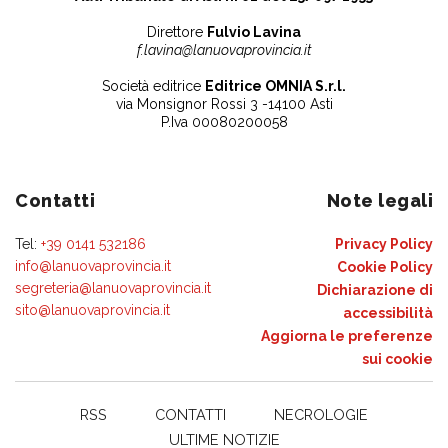
Direttore
Fulvio Lavina
f.lavina@lanuovaprovincia.it
Società editrice
Editrice OMNIA S.r.l.
via Monsignor Rossi 3 -14100 Asti
P.Iva 00080200058
Contatti
Note legali
Tel:
+39 0141 532186
Privacy Policy
info@lanuovaprovincia.it
Cookie Policy
segreteria@lanuovaprovincia.it
Dichiarazione di
sito@lanuovaprovincia.it
accessibilità
Aggiorna le preferenze
sui cookie
RSS
CONTATTI
NECROLOGIE
ULTIME NOTIZIE