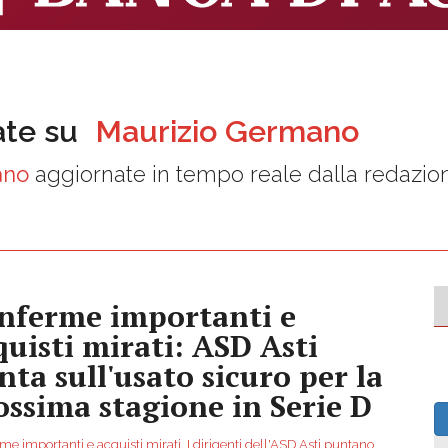
ate su
Maurizio Germano
ano
aggiornate in tempo reale dalla redazio
nferme importanti e
quisti mirati: ASD Asti
nta sull'usato sicuro per la
ossima stagione in Serie D
e importanti e acquisti mirati. I dirigenti dell'ASD Asti puntano