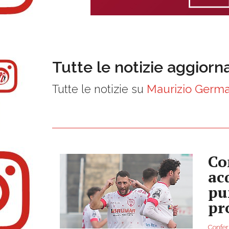
Tutte le notizie aggiorn
Tutte le notizie su
Maurizio Germ
Co
ac
pu
pr
Conferm