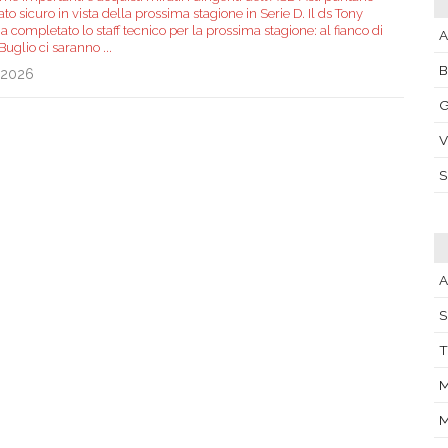
ato sicuro in vista della prossima stagione in Serie D. Il ds Tony
ha completato lo staff tecnico per la prossima stagione: al fianco di
A
 Buglio ci saranno
...
.2026
G
V
A
S
T
M
M