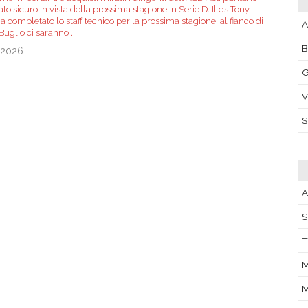
ato sicuro in vista della prossima stagione in Serie D. Il ds Tony
ha completato lo staff tecnico per la prossima stagione: al fianco di
A
 Buglio ci saranno
...
.2026
G
V
A
S
T
M
M