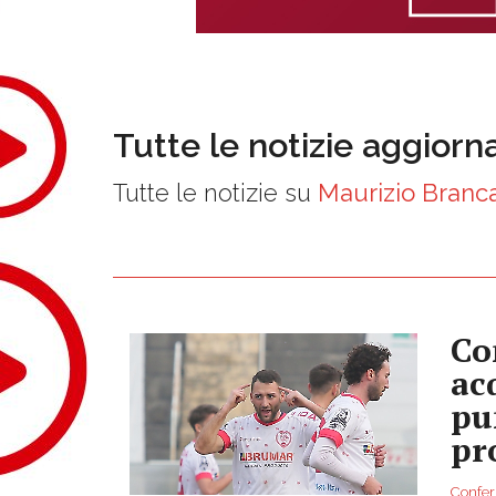
Tutte le notizie aggiorn
Tutte le notizie su
Maurizio Branc
Co
ac
pu
pr
Conferm