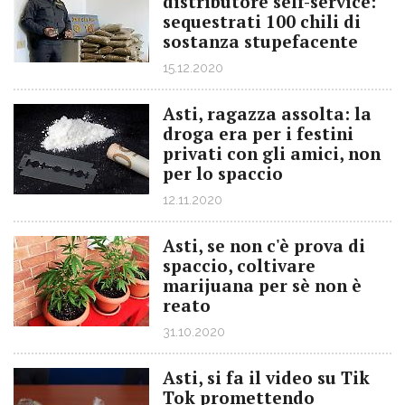
distributore self-service:
sequestrati 100 chili di
sostanza stupefacente
15.12.2020
Asti, ragazza assolta: la
droga era per i festini
privati con gli amici, non
per lo spaccio
12.11.2020
Asti, se non c'è prova di
spaccio, coltivare
marijuana per sè non è
reato
31.10.2020
Asti, si fa il video su Tik
Tok promettendo