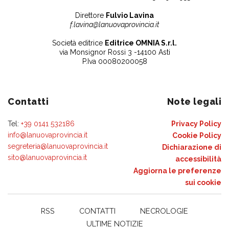
Direttore
Fulvio Lavina
f.lavina@lanuovaprovincia.it
Società editrice
Editrice OMNIA S.r.l.
via Monsignor Rossi 3 -14100 Asti
P.Iva 00080200058
Contatti
Note legali
Tel:
+39 0141 532186
Privacy Policy
info@lanuovaprovincia.it
Cookie Policy
segreteria@lanuovaprovincia.it
Dichiarazione di
sito@lanuovaprovincia.it
accessibilità
Aggiorna le preferenze
sui cookie
RSS
CONTATTI
NECROLOGIE
ULTIME NOTIZIE