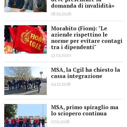
domanda di invalidità»
18.05.2026
Morabito (Fiom): "Le
aziende rispettino le
norme per evitare contagi
tra i dipendenti"
13.03.2020
MSA, la Cgil ha chiesto la
cassa integrazione
04.12.2018
MSA, primo spiraglio ma
lo sciopero continua
07.11.2018