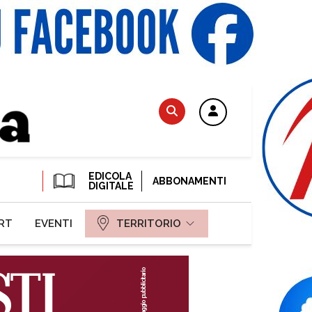
EDICOLA
ABBONAMENTI
DIGITALE
RT
EVENTI
TERRITORIO