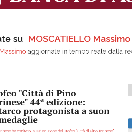
ate su
MOSCATIELLO Massimo
Massimo
aggiornate in tempo reale dalla r
ofeo "Città di Pino
rinese" 44ª edizione:
tarco protagonista a suon
 medaglie
rinese ha ospitato la 44ª edizione del Trofeo “Città di Pino Torinese”,