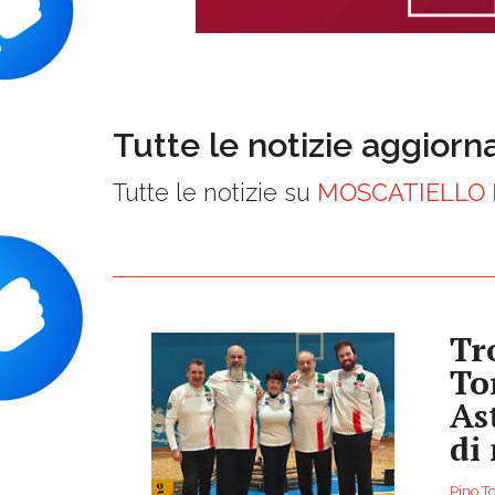
Tutte le notizie aggiorn
Tutte le notizie su
MOSCATIELLO 
Tr
To
As
di
Pino To