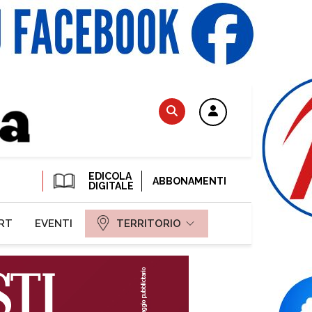
EDICOLA
ABBONAMENTI
DIGITALE
RT
EVENTI
TERRITORIO