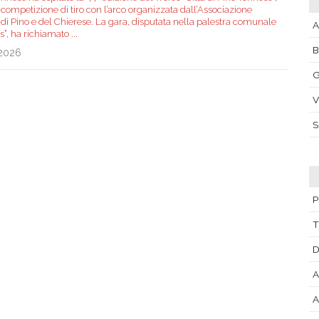
 competizione di tiro con l’arco organizzata dall’Associazione
 di Pino e del Chierese. La gara, disputata nella palestra comunale
A
is”, ha richiamato
...
.2026
G
V
P
T
D
A
A