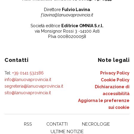
Direttore
Fulvio Lavina
f.lavina@lanuovaprovincia.it
Società editrice
Editrice OMNIA S.r.l.
via Monsignor Rossi 3 -14100 Asti
P.Iva 00080200058
Contatti
Note legali
Tel:
+39 0141 532186
Privacy Policy
info@lanuovaprovincia.it
Cookie Policy
segreteria@lanuovaprovincia.it
Dichiarazione di
sito@lanuovaprovincia.it
accessibilità
Aggiorna le preferenze
sui cookie
RSS
CONTATTI
NECROLOGIE
ULTIME NOTIZIE