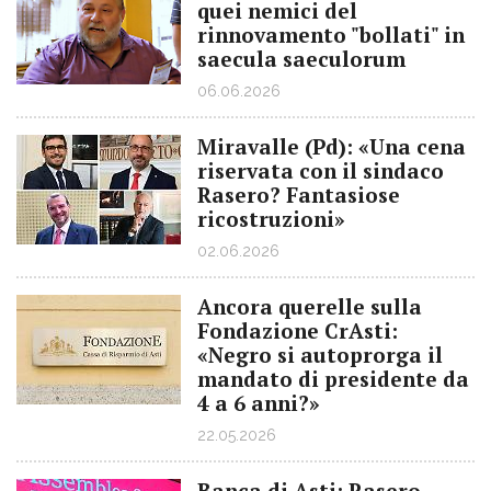
quei nemici del
rinnovamento "bollati" in
saecula saeculorum
06.06.2026
Miravalle (Pd): «Una cena
riservata con il sindaco
Rasero? Fantasiose
ricostruzioni»
02.06.2026
Ancora querelle sulla
Fondazione CrAsti:
«Negro si autoprorga il
mandato di presidente da
4 a 6 anni?»
22.05.2026
Banca di Asti: Rasero