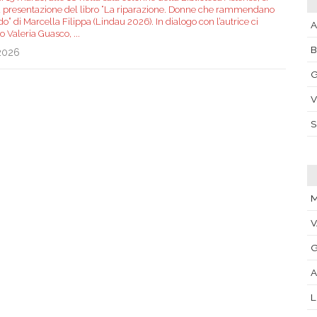
la presentazione del libro “La riparazione. Donne che rammendano
o” di Marcella Filippa (Lindau 2026). In dialogo con l’autrice ci
A
o Valeria Guasco,
...
.2026
G
V
M
V
G
A
L