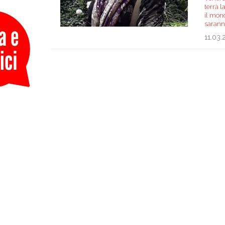
terrà 
il mond
sarann
11.03