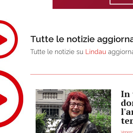
Tutte le notizie aggiorn
Tutte le notizie su
Lindau
aggiorna
In 
do
l'
te
Venerdì