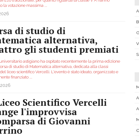
dirizzo tradizionale, per quanto riguarda la classe V A hanno
to la votazione massima
...
A
.2026
rsa di studio di
G
tematica alternativa,
V
attro gli studenti premiati
 universitario astigiano ha ospitato recentemente la prima edizione
orsa di studio di Matematica alternativa, dedicata alla classi
del liceo scientifico Vercelli. L'evento è stato ideato, organizzato e
mente finanziato
...
.2026
A
Liceo Scientifico Vercelli
ange l'improvvisa
A
omparsa di Giovanni
M
rrino
C