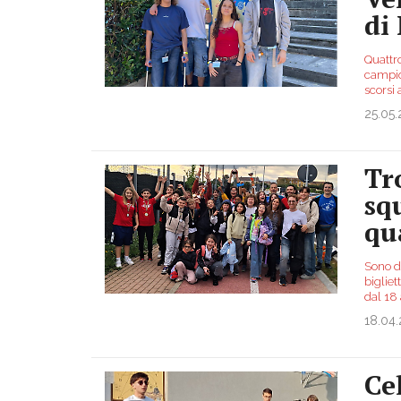
di
Quattro
campion
scorsi 
25.05
Tr
sq
qu
Sono di
biglie
dal 18 
18.04
Ce