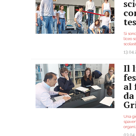
sci
co
te
Si sono
liceo s
scolast
13.04
Il 
fe
al 
da
Gr
Una gio
spavent
organiz
03.04