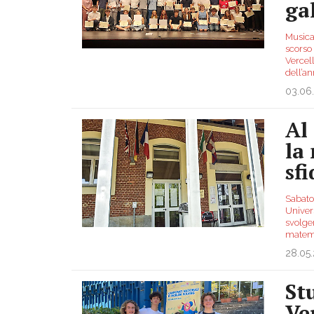
ga
Musica
scorso 
Vercell
dell’a
03.06
Al
la
sf
Sabato
Univers
svolger
matem
28.05
St
Ve