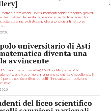
llery]
2
, teatro e premiazioni. Diversi momenti hanno arricchito, giovedì
al Teatro Alfieri, la Serata delle eccellenze del liceo scientifico
i, volta a premiare gli studenti che si sono distinti nel corso
nno
...
.2026
 polo universitario di Asti
 matematica diventa una
ida avvincente
 30 maggio, a partire dalle 9.30, l’Aula Magna del Polo
itario Astiss si trasformerà in un’arena scientifica d'eccellenza. Si
à per il Liceo Scientifico "Vercelli" l’innovativa competizione
atica a
...
.2026
udenti del liceo scientifico
rcelli campioni nazionali