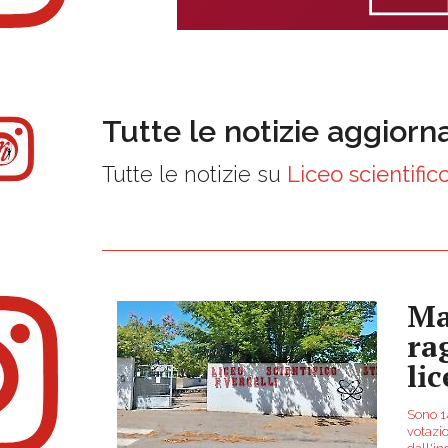
Tutte le notizie aggiorn
Tutte le notizie su
Liceo scientifico
Ma
ra
lic
Sono 14
votazi