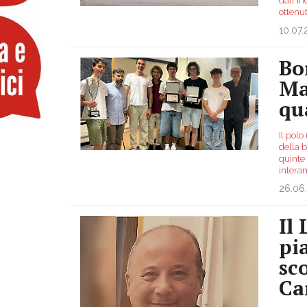
dall'in
ottenu
10.07
Bo
Ma
qu
Il polo
della b
quinte 
intera
26.06
Il 
pi
sc
Ca