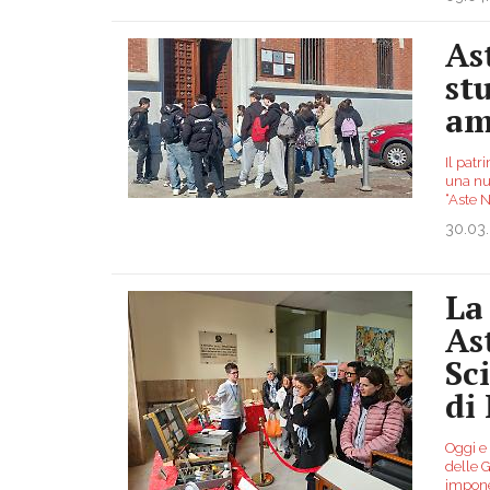
As
st
am
Il patr
una nuo
“Aste 
30.03
La
Ast
Sc
di
Oggi e
delle G
impone