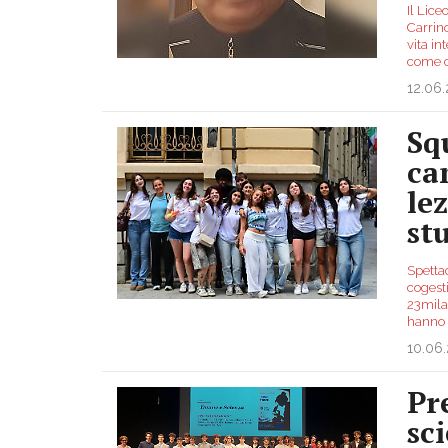
Il Lice
Carrin
vita i
come c
12.06
Sq
ca
le
st
Spettac
cogesti
23mila 
hanno 
10.06
Pr
sc