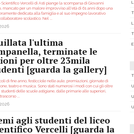
L
o Scientifico Vercelli di Asti piange la scomparsa di Giovanni
o, mancato per un malore improvviso all'età di 61 anni dopo una
T
nteramente dedicata alla famiglia e al suo impegno lavorativo
ollaboratore scolastico. Nel
...
L
.2026
T
uillata l'ultima
E
mpanella, terminate le
zioni per oltre 23mila
udenti [guarda la gallery]
T
oli di fine anno, festicciole nelle aule, premiazioni, giornate di
U
one, teatro e musica. Sono stati numerosi i modi con cui gli oltre
studenti delle scuole astigiane, dalle primarie alle superiori,
trascorso
...
U
.2026
U
emi agli studenti del liceo
ientifico Vercelli [guarda la