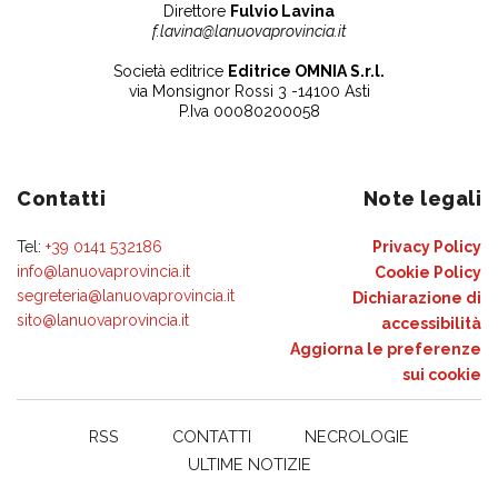
Direttore
Fulvio Lavina
f.lavina@lanuovaprovincia.it
Società editrice
Editrice OMNIA S.r.l.
via Monsignor Rossi 3 -14100 Asti
P.Iva 00080200058
Contatti
Note legali
Tel:
+39 0141 532186
Privacy Policy
info@lanuovaprovincia.it
Cookie Policy
segreteria@lanuovaprovincia.it
Dichiarazione di
sito@lanuovaprovincia.it
accessibilità
Aggiorna le preferenze
sui cookie
RSS
CONTATTI
NECROLOGIE
ULTIME NOTIZIE