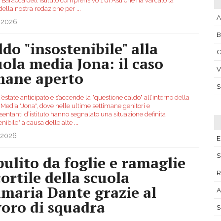
Baracca dell'Istituto comprensivo 1 di Asti che ha varcato la
 della nostra redazione per
...
A
.2026
ldo "insostenibile" alla
G
uola media Jona: il caso
V
mane aperto
d’estate anticipato e s’accende la "questione caldo" all’interno della
Media "Jona", dove nelle ultime settimane genitori e
entanti d’istituto hanno segnalato una situazione definita
enibile" a causa delle alte
...
.2026
E
S
pulito da foglie e ramaglie
cortile della scuola
R
imaria Dante grazie al
A
voro di squadra
S