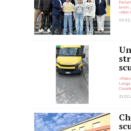
Parlare
lavori.
video, 
02.03
Un
st
sc
«Potev
Langa 
Cessol
21.02
Ch
sc