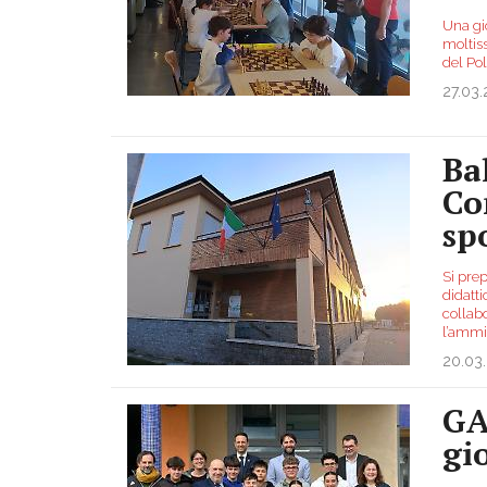
Una gio
moltiss
del Pol
27.03
Bal
Co
sp
Si pre
didatti
collabo
l’ammi
20.03
GA
gi