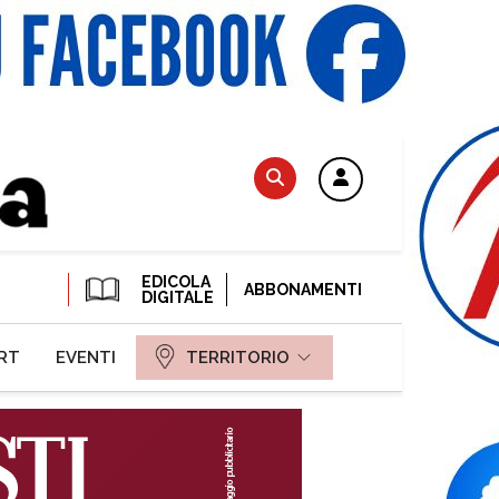
EDICOLA
ABBONAMENTI
DIGITALE
RT
EVENTI
TERRITORIO