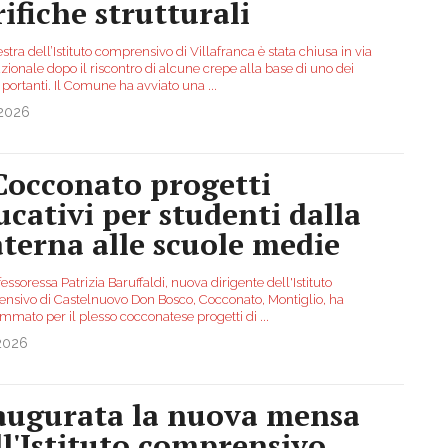
rifiche strutturali
stra dell’Istituto comprensivo di Villafranca è stata chiusa in via
ionale dopo il riscontro di alcune crepe alla base di uno dei
i portanti. Il Comune ha avviato una
...
.2026
Cocconato progetti
ucativi per studenti dalla
terna alle scuole medie
essoressa Patrizia Baruffaldi, nuova dirigente dell'Istituto
nsivo di Castelnuovo Don Bosco, Cocconato, Montiglio, ha
mmato per il plesso cocconatese progetti di
...
.2026
augurata la nuova mensa
ll'Istituto comprensivo