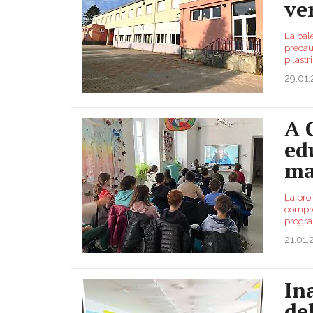
ve
La pale
precauz
pilastr
29.01
A 
ed
ma
La prof
compre
progra
21.01
In
de