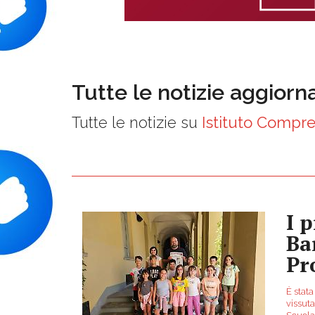
Tutte le notizie aggiorn
Tutte le notizie su
Istituto Compr
I p
Ba
Pr
È stat
vissut