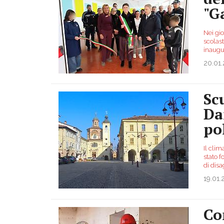
"G
Nei gio
scolast
inaugu
20.01
Sc
Da
po
Il clim
stato 
di disa
19.01
Co