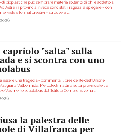
 di bioplastiche può sembrare materia soltanto di chi è addetto ai
 Ad Asti e in provincia invece sono stati i ragazzi a spiegare – con
interviste e format creativi – su dove si
...
.2026
 capriolo "salta" sulla
rada e si scontra con uno
uolabus
a essere una tragedia» commenta il presidente dell’Unione
Astigiana Valbormida. Mercoledì mattina sulla provinciale tra
e e Vesime, lo scuolabus dell’Istituto Comprensivo ha
...
.2026
iusa la palestra delle
uole di Villafranca per