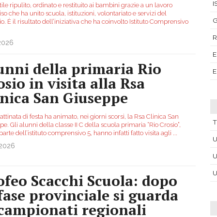
I
ile ripulito, ordinato e restituito ai bambini grazie a un lavoro
so che ha unito scuola, istituzioni, volontariato e servizi del
G
rio. È il risultato dell’iniziativa che ha coinvolto Istituto Comprensivo
R
.2026
E
unni della primaria Rio
E
sio in visita alla Rsa
inica San Giuseppe
tinata di festa ha animato, nei giorni scorsi, la Rsa Clinica San
T
e. Gli alunni della classe II C della scuola primaria “Rio Crosio”,
parte dell’istituto comprensivo 5, hanno infatti fatto visita agli
...
U
.2026
U
U
ofeo Scacchi Scuola: dopo
 fase provinciale si guarda
 campionati regionali