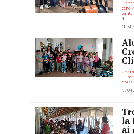
Un cort
condivi
territo
4,
...
11.04
Al
Cro
Cl
Una mat
Giusepp
che fa 
07.04
Tr
la
ai