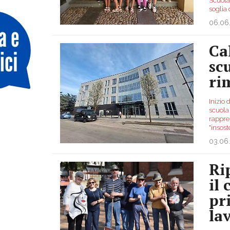
Scuola 
soglia
06.06
Ca
sc
ri
Inizio 
scuola 
rappres
"insost
03.06
Ri
il 
pr
la