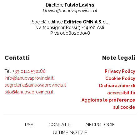
Direttore
Fulvio Lavina
f.lavina@lanuovaprovincia.it
Società editrice
Editrice OMNIA S.r.l.
via Monsignor Rossi 3 -14100 Asti
P.Iva 00080200058
Contatti
Note legali
Tel:
+39 0141 532186
Privacy Policy
info@lanuovaprovincia.it
Cookie Policy
segreteria@lanuovaprovincia.it
Dichiarazione di
sito@lanuovaprovincia.it
accessibilità
Aggiorna le preferenze
sui cookie
RSS
CONTATTI
NECROLOGIE
ULTIME NOTIZIE