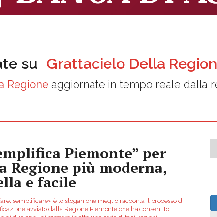
ate su
Grattacielo Della Regio
la Regione
aggiornate in tempo reale dalla 
emplifica Piemonte” per
a Regione più moderna,
lla e facile
fare, semplificare» è lo slogan che meglio racconta il processo di
ficazione avviato dalla Regione Piemonte che ha consentito,