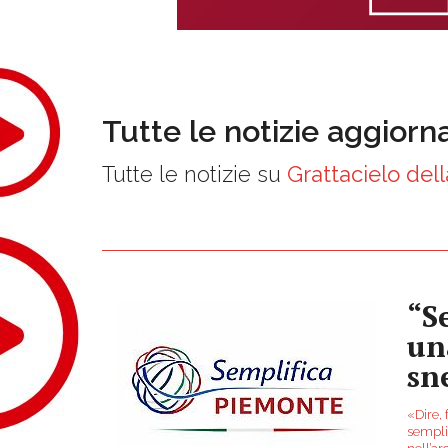
Tutte le notizie aggiorn
Tutte le notizie su
Grattacielo del
“S
un
sne
«Dire, 
sempli