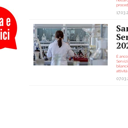
nell’ar
proced
17.03
Sa
Se
20
È ancor
Servizi
bilanc
attivit
07.03