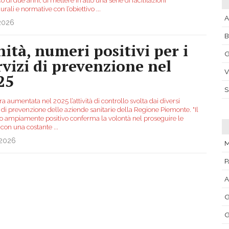
co di due anni, di mettere in atto una serie di facilitazioni
urali e normative con l’obiettivo
...
A
.2026
nità, numeri positivi per i
G
rvizi di prevenzione nel
V
25
a aumentata nel 2025 l’attività di controllo svolta dai diversi
 di prevenzione delle aziende sanitarie della Regione Piemonte. "Il
io ampiamente positivo conferma la volontà nel proseguire le
à con una costante
...
.2026
M
P
A
G
G