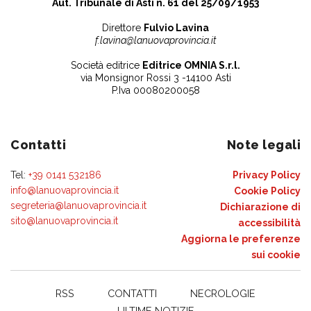
Aut. Tribunale di Asti n. 61 del 25/09/1953
Direttore
Fulvio Lavina
f.lavina@lanuovaprovincia.it
Società editrice
Editrice OMNIA S.r.l.
via Monsignor Rossi 3 -14100 Asti
P.Iva 00080200058
Contatti
Note legali
Tel:
+39 0141 532186
Privacy Policy
info@lanuovaprovincia.it
Cookie Policy
segreteria@lanuovaprovincia.it
Dichiarazione di
sito@lanuovaprovincia.it
accessibilità
Aggiorna le preferenze
sui cookie
RSS
CONTATTI
NECROLOGIE
ULTIME NOTIZIE