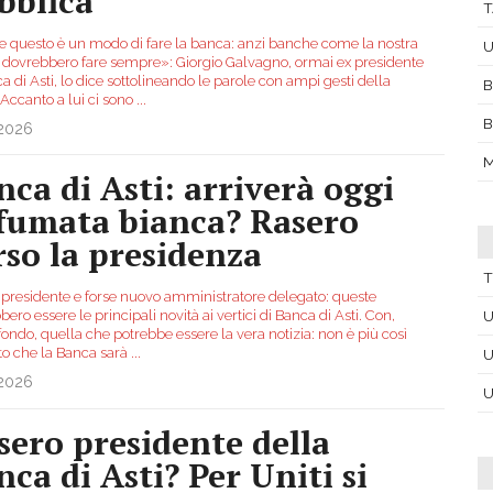
bblica
 questo è un modo di fare la banca: anzi banche come la nostra
U
 dovrebbero fare sempre»: Giorgio Galvagno, ormai ex presidente
a di Asti, lo dice sottolineando le parole con ampi gesti della
B
Accanto a lui ci sono
...
B
.2026
M
nca di Asti: arriverà oggi
 fumata bianca? Rasero
rso la presidenza
T
presidente e forse nuovo amministratore delegato: queste
ero essere le principali novità ai vertici di Banca di Asti. Con,
U
fondo, quella che potrebbe essere la vera notizia: non è più così
to che la Banca sarà
...
U
.2026
U
sero presidente della
nca di Asti? Per Uniti si