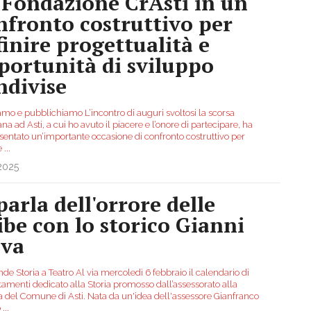
 Fondazione CrAsti in un
nfronto costruttivo per
finire progettualità e
portunità di sviluppo
ndivise
amo e pubblichiamo L’incontro di auguri svoltosi la scorsa
na ad Asti, a cui ho avuto il piacere e l’onore di partecipare, ha
sentato un’importante occasione di confronto costruttivo per
re
...
2025
parla dell'orrore delle
ibe con lo storico Gianni
iva
de Storia a Teatro Al via mercoledì 6 febbraio il calendario di
amenti dedicato alla Storia promosso dall’assessorato alla
a del Comune di Asti. Nata da un'idea dell'assessore Gianfranco
o
...