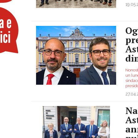
19.05
Og
pr
As
di
Nonost
un lune
sindaco
presid
27.04
Na
Ast
an