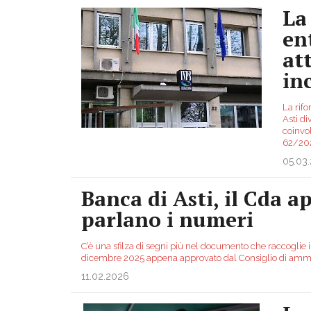
La
en
at
in
La rifo
Asti di
coinvol
62/20
05.03
Banca di Asti, il Cda ap
parlano i numeri
C’è una sfilza di segni più nel documento che raccoglie i 
dicembre 2025 appena approvato dal Consiglio di ammin
11.02.2026