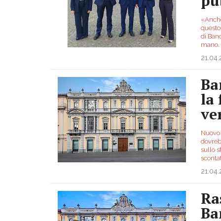
pu
«Anche
questo
di Banc
mano. 
21.04
Ba
la
ve
Nuovo 
dovrebb
sullo s
sconta
21.04
Ra
Ba