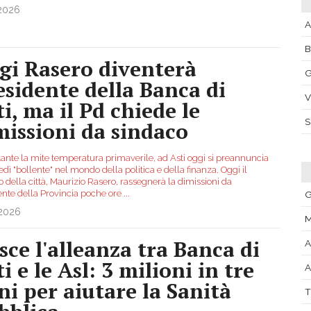
.2026
A
gi Rasero diventerà
G
esidente della Banca di
V
ti, ma il Pd chiede le
missioni da sindaco
ante la mite temperatura primaverile, ad Asti oggi si preannuncia
dì "bollente" nel mondo della politica e della finanza. Oggi il
 della città, Maurizio Rasero, rassegnerà la dimissioni da
ente della Provincia poche ore
...
G
.2026
M
sce l'alleanza tra Banca di
A
i e le Asl: 3 milioni in tre
A
ni per aiutare la Sanità
T