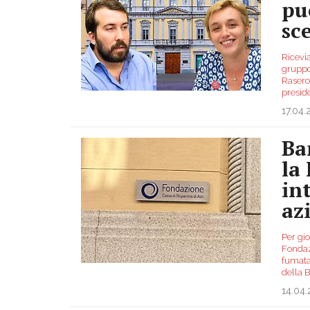
pu
sc
Ricevi
gruppo
Rasero
preside
17.04
Ban
la
in
az
Per gi
Fondazi
fumata 
della B
14.04