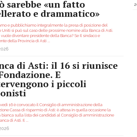
ò sarebbe «un fatto
2
ellerato e drammatico»
amo e pubblichiamo integralmente la presa di posizione del
 Uniti si può sul caso delle prossime nomine alla Banca di Asti.
 vuole diventare presidente della Banca? Se Il sindaco e
nte della Provincia di Asti
...
.2026
ca di Asti: il 16 si riunisce
 Fondazione. E
tervengono i piccoli
ionisti
ovedì 16 è convocato il Consiglio di amministrazione della
one Cassa di risparmio di Asti: è attesa in quella occasione la
bianca sulla lista dei candidati al Consiglio di amministrazione
anca di Asti. Il
...
.2026