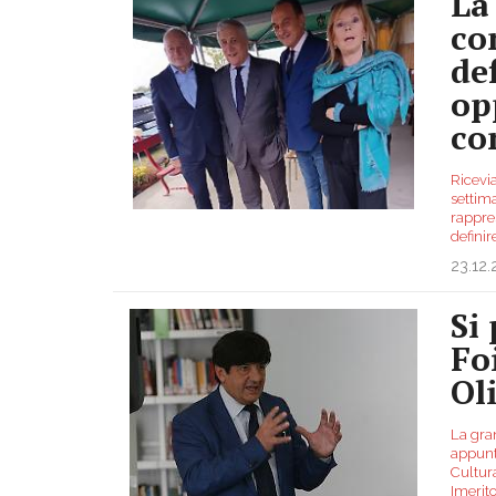
La
co
de
op
co
Ricevi
settima
rappre
defini
23.12.
Si 
Fo
Ol
La gran
appunt
Cultur
Imerit