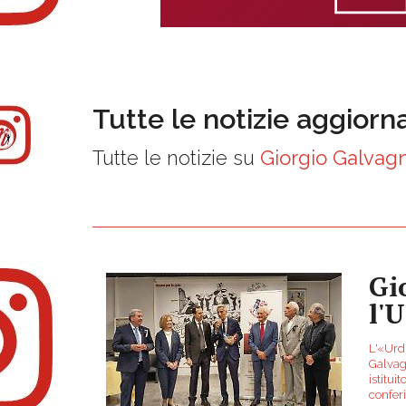
Tutte le notizie aggiorn
Tutte le notizie su
Giorgio Galvag
Gi
l'
L'«Urdi
Galvag
istitui
conferi