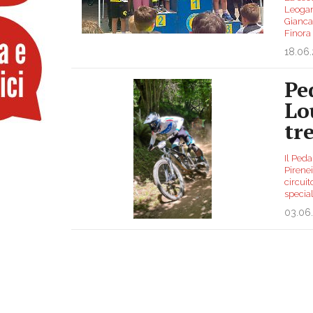
Leogang
Gianca
Finora 
18.06
Pe
Lo
tr
Il Ped
Pirenei
circuit
specia
03.06