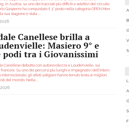
, in Austria, su uno dei tracciati più difficili e selettivi del circuito.
rlo Gasperini ha conquistato il 3° posto nella categoria OPEN Men.
A
la sua stagione è stata
...
.2026
G
dale Canellese brilla a
V
udenvielle: Masiero 9° e
e podi tra i Giovanissimi
ale Canellese debutta con autorevolezza a Loudenvielle, sui
 francesi. Su uno dei percorsi più lunghi e impegnativi dell’intero
o internazionale, gli atleti astigiani hanno tenuto testa ai migliori
listi del mondo. Nella
...
.2026
A
G
S
F