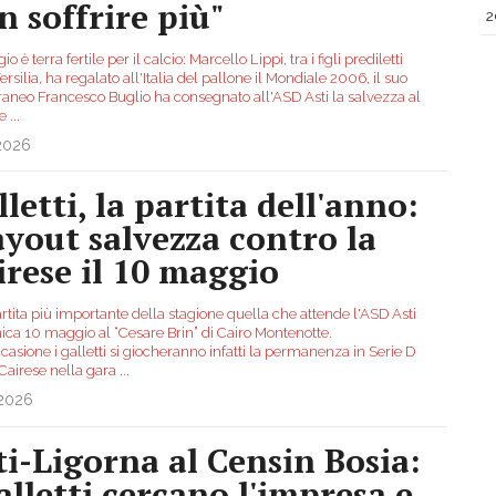
n soffrire più"
2
io è terra fertile per il calcio: Marcello Lippi, tra i figli prediletti
ersilia, ha regalato all'Italia del pallone il Mondiale 2006, il suo
raneo Francesco Buglio ha consegnato all'ASD Asti la salvezza al
ne
...
.2026
letti, la partita dell'anno:
ayout salvezza contro la
irese il 10 maggio
artita più importante della stagione quella che attende l'ASD Asti
ca 10 maggio al “Cesare Brin” di Cairo Montenotte.
casione i galletti si giocheranno infatti la permanenza in Serie D
 Cairese nella gara
...
.2026
ti-Ligorna al Censin Bosia:
galletti cercano l'impresa e