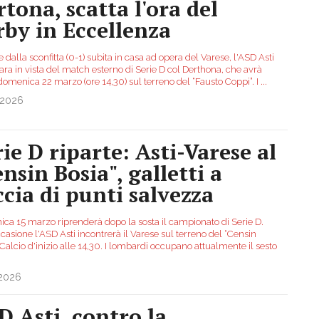
rtona, scatta l'ora del
rby in Eccellenza
dalla sconfitta (0-1) subita in casa ad opera del Varese, l'ASD Asti
ara in vista del match esterno di Serie D col Derthona, che avrà
domenica 22 marzo (ore 14,30) sul terreno del “Fausto Coppi”. I
...
.2026
rie D riparte: Asti-Varese al
nsin Bosia", galletti a
ccia di punti salvezza
ca 15 marzo riprenderà dopo la sosta il campionato di Serie D.
casione l'ASD Asti incontrerà il Varese sul terreno del “Censin
 Calcio d'inizio alle 14,30. I lombardi occupano attualmente il sesto
.2026
D Asti, contro la