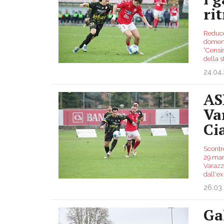
ri
Reduce 
domenic
“Censin
della 
24.04
AS
Va
Ci
Scontr
29 marz
Varazze
dall'e
26.03
Ga