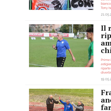
biancor
Tony Is
21.05
Il 
ri
am
ch
Prime 
astigia
riparte
diverti
19.05
Fr
an
far