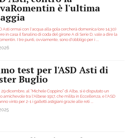
vaRomentin è l'ultima
iaggia
 Asti ormai con l'acqua alla gola cercherà domenica (ore 14,30)
ere in casa il fanalino di coda del girone A di Serie D, vale a dire la
mentin. I tre punti, ovviamente, sono d'obbligo per i
...
.2026
imo test per l'ASD Asti di
ster Buglio
 29 dicembre, al “Michele Coppino” di Alba, si è disputato un
o amichevole tra l'Albese 1917, che milita in Eccellenza, e l'ASD
anno vinto per 2-1 i galletti astigiani grazie alle reti
...
.2025