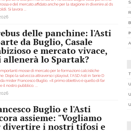
S
ossa e del mercato affidato anche per la stagione in divenire al ds
oldi. Si lavora
...
R
.2026
rebus delle panchine: l'Asti
I
parte da Buglio, Casale
A
bizioso e mercato vivace,
i allenerà lo Spartak?
importanti mosse di mercato per le formazioni calcistiche
T
ne. Dopo la salvezza attraverso i playout, l'ASD Asti in Serie D
 da mister Francesco Buglio. «Il primo obiettivo è quello di far
U
re il nostro pubblico.
...
.2026
U
U
ancesco Buglio e l'Asti
cora assieme: "Vogliamo
 divertire i nostri tifosi e