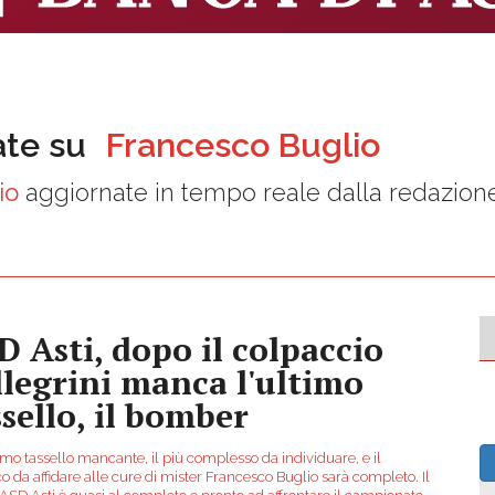
ate su
Francesco Buglio
io
aggiornate in tempo reale dalla redazion
D Asti, dopo il colpaccio
llegrini manca l'ultimo
ssello, il bomber
mo tassello mancante, il più complesso da individuare, e il
 da affidare alle cure di mister Francesco Buglio sarà completo. Il