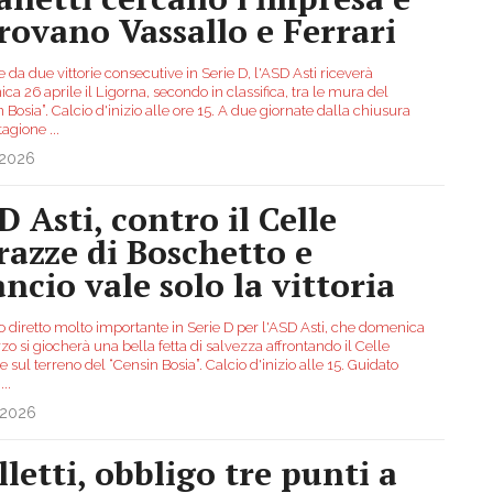
trovano Vassallo e Ferrari
da due vittorie consecutive in Serie D, l'ASD Asti riceverà
a 26 aprile il Ligorna, secondo in classifica, tra le mura del
 Bosia”. Calcio d'inizio alle ore 15. A due giornate dalla chiusura
stagione
...
.2026
D Asti, contro il Celle
razze di Boschetto e
ancio vale solo la vittoria
o diretto molto importante in Serie D per l'ASD Asti, che domenica
o si giocherà una bella fetta di salvezza affrontando il Celle
 sul terreno del “Censin Bosia”. Calcio d'inizio alle 15. Guidato
x
...
.2026
lletti, obbligo tre punti a