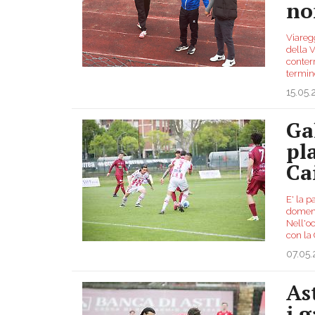
no
Viaregg
della V
conter
termi
15.05
Gal
pl
Ca
E' la p
domeni
Nell'oc
con la
07.05
As
i 