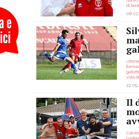
nuovo 
di Seri
08.07
Si
ma
ga
Ultime 
formaz
gallett
vista 
22.05
Il 
mo
av
Calcio
confer