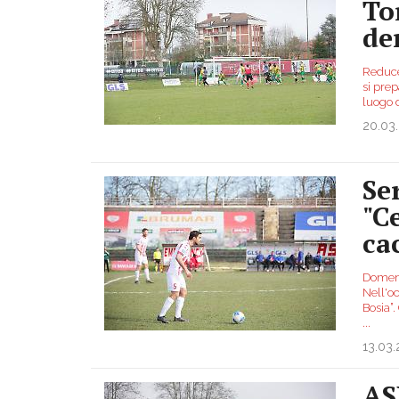
To
de
Reduce 
si prep
luogo 
20.03
Se
"Ce
ca
Domeni
Nell'oc
Bosia”.
...
13.03
AS