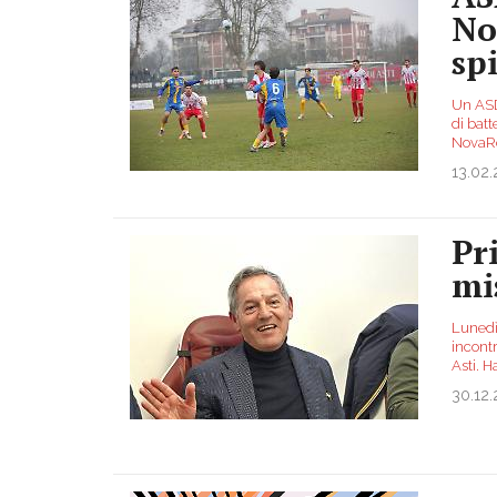
No
sp
Un ASD
di batt
NovaRo
13.02
Pr
mi
Lunedì
incontr
Asti. H
30.12