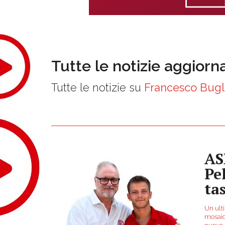
Tutte le notizie aggiorn
Tutte le notizie su
Francesco Bugl
AS
Pe
ta
Un ulti
mosaico