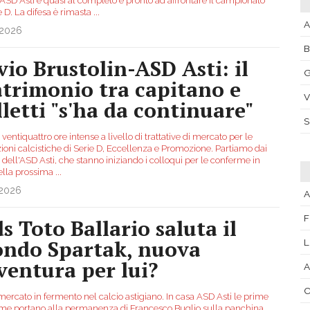
ASD Asti è quasi al completo e pronto ad affrontare il campionato
e D. La difesa è rimasta
...
A
.2026
lvio Brustolin-ASD Asti: il
G
trimonio tra capitano e
V
lletti "s'ha da continuare"
ventiquattro ore intense a livello di trattative di mercato per le
ioni calcistiche di Serie D, Eccellenza e Promozione. Partiamo dai
i dell'ASD Asti, che stanno iniziando i colloqui per le conferme in
della prossima
...
.2026
A
F
ds Toto Ballario saluta il
ndo Spartak, nuova
L
ventura per lui?
A
C
mercato in fermento nel calcio astigiano. In casa ASD Asti le prime
me portano alla permanenza di Francesco Buglio sulla panchina