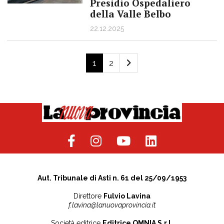
Presidio Ospedaliero
della Valle Belbo
22.12.2025
1
2
Aut. Tribunale di Asti n. 61 del 25/09/1953
Direttore
Fulvio Lavina
f.lavina@lanuovaprovincia.it
Società editrice
Editrice OMNIA S.r.l.