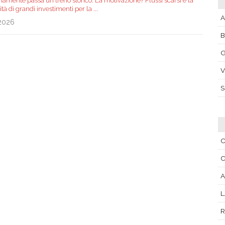
iamente passa un treno storico. La motivazione? Flussi scarsi e la
tà di grandi investimenti per la
...
A
.2026
G
V
C
C
A