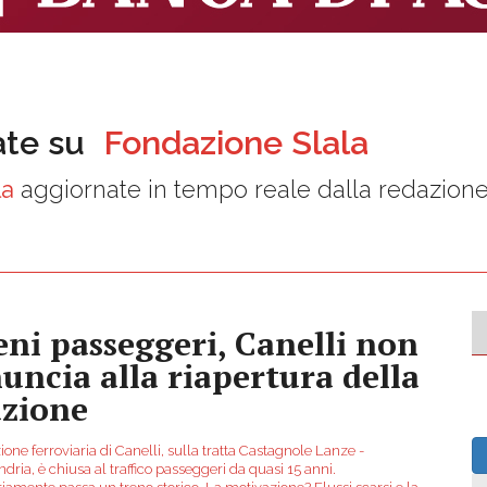
ate su
Fondazione Slala
la
aggiornate in tempo reale dalla redazion
eni passeggeri, Canelli non
nuncia alla riapertura della
azione
ione ferroviaria di Canelli, sulla tratta Castagnole Lanze -
dria, è chiusa al traffico passeggeri da quasi 15 anni.