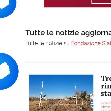
Tutte le notizie aggiorn
Tutte le notizie su
Fondazione Sla
Tr
ri
st
La staz
Alessan