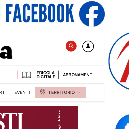
EDICOLA
ABBONAMENTI
DIGITALE
RT
EVENTI
TERRITORIO