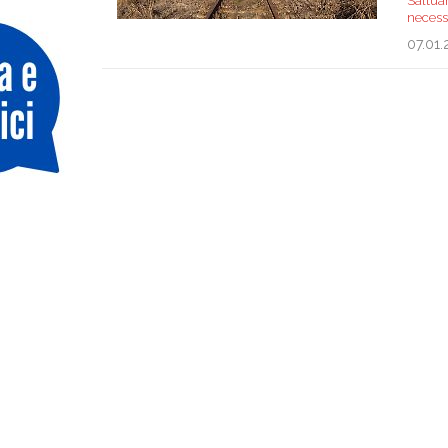
Saltuar
necessi
07.01