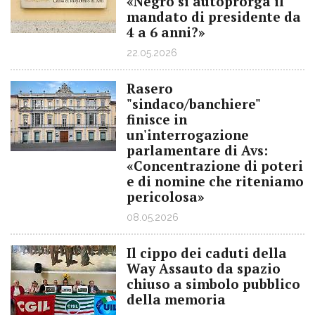
«Negro si autoprorga il
mandato di presidente da
4 a 6 anni?»
22.05.2026
Rasero
"sindaco/banchiere"
finisce in
un'interrogazione
parlamentare di Avs:
«Concentrazione di poteri
e di nomine che riteniamo
pericolosa»
08.05.2026
Il cippo dei caduti della
Way Assauto da spazio
chiuso a simbolo pubblico
della memoria