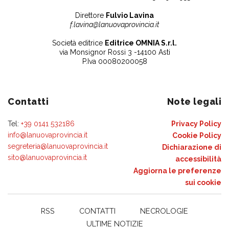
Direttore
Fulvio Lavina
f.lavina@lanuovaprovincia.it
Società editrice
Editrice OMNIA S.r.l.
via Monsignor Rossi 3 -14100 Asti
P.Iva 00080200058
Contatti
Note legali
Tel:
+39 0141 532186
Privacy Policy
info@lanuovaprovincia.it
Cookie Policy
segreteria@lanuovaprovincia.it
Dichiarazione di
sito@lanuovaprovincia.it
accessibilità
Aggiorna le preferenze
sui cookie
RSS
CONTATTI
NECROLOGIE
ULTIME NOTIZIE