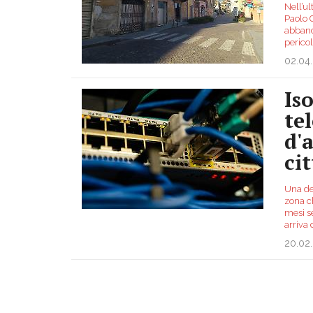
Nell’u
Paolo 
abband
pericol
02.04
Is
te
d'
cit
Una dec
zona ch
mesi se
arriva
20.02