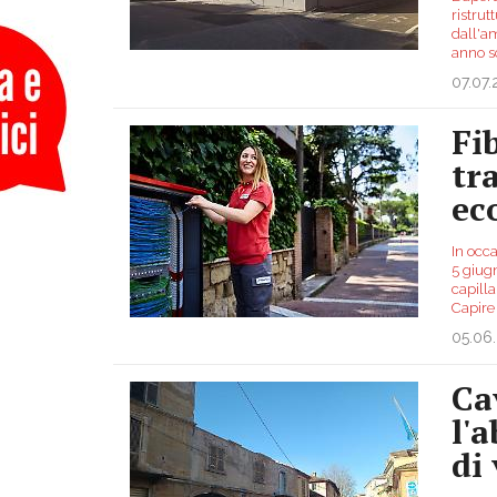
ristrut
dall'a
anno s
07.07
Fi
tr
ec
In occ
5 giugn
capilla
Capire
05.06
Ca
l'
di