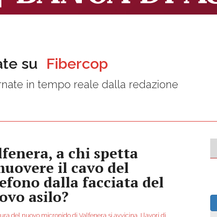
ate su
Fibercop
nate in tempo reale dalla redazione
lfenera, a chi spetta
muovere il cavo del
lefono dalla facciata del
ovo asilo?
ura del nuovo micronido di Valfenera si avvicina. I lavori di