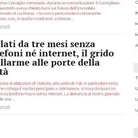
O
ltimo Consiglio comunale, durante le comunicazioni, il Consigliere
Gandolfo aveva chiesto lumi sul futuro dell’immobile
I
onato di via Roma. «Se non è pericolante è certamente
oso, così, in quelle condizioni, a ridosso
...
M
.2026
M
olati da tre mesi senza
A
lefoni né internet, il grido
allarme alle porte della
tà
T
ina di abitazioni di Viatosto, alle porte di Asti, in particolare nella
U
e collega il nucleo principale a Valmanera, si trova da quasi tre
nza telefono fisso e senza internet. La denuncia al nostro giornale
 da una
...
U
.2026
U