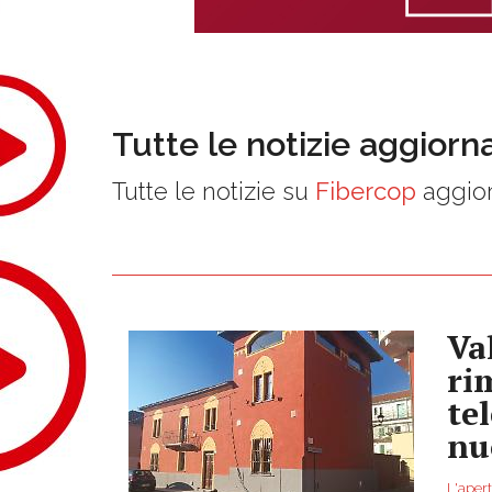
Tutte le notizie aggiorn
Tutte le notizie su
Fibercop
aggior
Va
ri
te
nu
L'apert