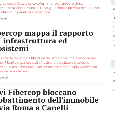
turazione di Casa Lisa sono terminati e gli arredi ordinati
mministrazione comunale. L'inaugurazione è prevista per il nuovo
A
colastico in partenza a settembre.
...
.2026
G
bercop mappa il rapporto
V
a infrastruttura ed
osistemi
asione della Giornata Mondiale dell’Ambiente, che si celebra oggi,
o, FiberCop, gestore dell’infrastruttura digitale più estesa e
re del Paese, presenta il suo primo assessment sulla biodiversità.
 dove passa la rete
...
S
.2026
V
vi Fibercop bloccano
C
abbattimento dell'immobile
T
 via Roma a Canelli
F