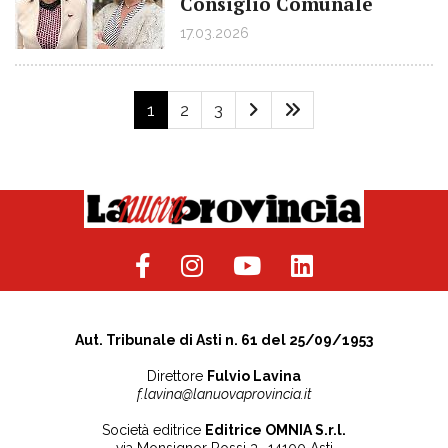
Consiglio Comunale
17.03.2026
1
2
3
Aut. Tribunale di Asti n. 61 del 25/09/1953
Direttore
Fulvio Lavina
f.lavina@lanuovaprovincia.it
Società editrice
Editrice OMNIA S.r.l.
via Monsignor Rossi 3 -14100 Asti