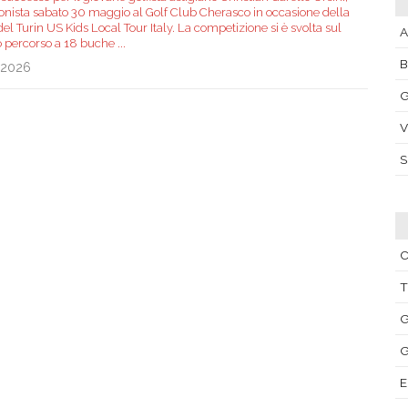
onista sabato 30 maggio al Golf Club Cherasco in occasione della
el Turin US Kids Local Tour Italy. La competizione si è svolta sul
A
o percorso a 18 buche
...
.2026
G
V
C
T
G
G
E