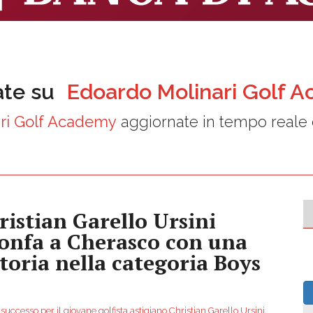
ate su
Edoardo Molinari Golf 
ri Golf Academy
aggiornate in tempo reale 
ristian Garello Ursini
ionfa a Cherasco con una
ttoria nella categoria Boys
uccesso per il giovane golfista astigiano Christian Garello Ursini,