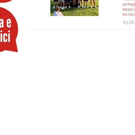
protag
tappa d
tecnic
03.06