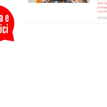
dall'es
protago
concet
07.07