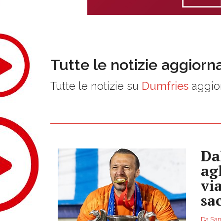
Tutte le notizie aggiorn
Tutte le notizie su
Dumfries
aggior
Da
ag
vi
sac
Da San