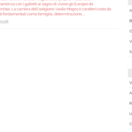
perienza con i galletti al sogno di vivere gli Europei da
nista. La carriera dell'astigiano Vasile Mogos è caratterizzata da
A
ti fondamentali come famiglia, determinazione,
...
.2026
G
V
V
A
R
U
C