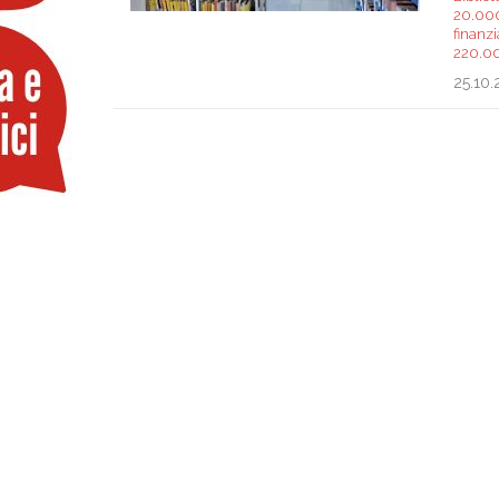
20.000 
finanz
220.00
25.10.