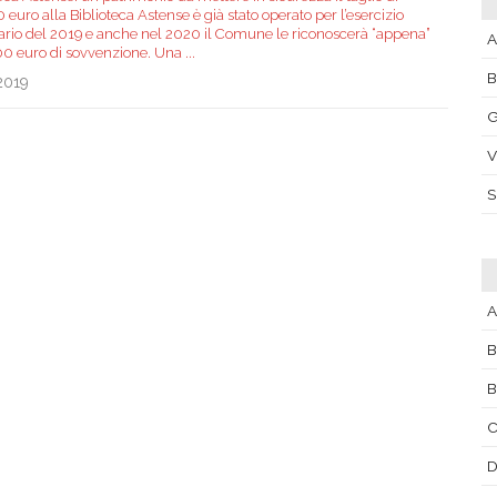
euro alla Biblioteca Astense è già stato operato per l’esercizio
iario del 2019 e anche nel 2020 il Comune le riconoscerà “appena”
A
0 euro di sovvenzione. Una
...
2019
G
V
A
B
B
C
D