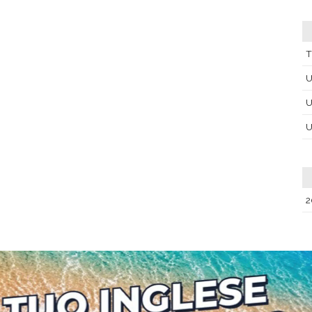
T
U
U
U
2