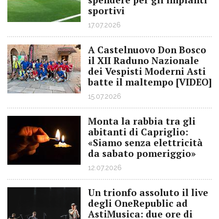
sportivi
17.07.2026
A Castelnuovo Don Bosco
il XII Raduno Nazionale
dei Vespisti Moderni Asti
batte il maltempo [VIDEO]
15.07.2026
Monta la rabbia tra gli
abitanti di Capriglio:
«Siamo senza elettricità
da sabato pomeriggio»
12.07.2026
Un trionfo assoluto il live
degli OneRepublic ad
AstiMusica: due ore di