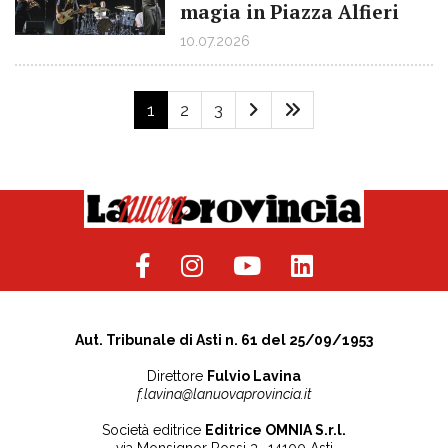
magia in Piazza Alfieri
10.07.2026
1
2
3
Aut. Tribunale di Asti n. 61 del 25/09/1953
Direttore
Fulvio Lavina
f.lavina@lanuovaprovincia.it
Società editrice
Editrice OMNIA S.r.l.
via Monsignor Rossi 3 -14100 Asti