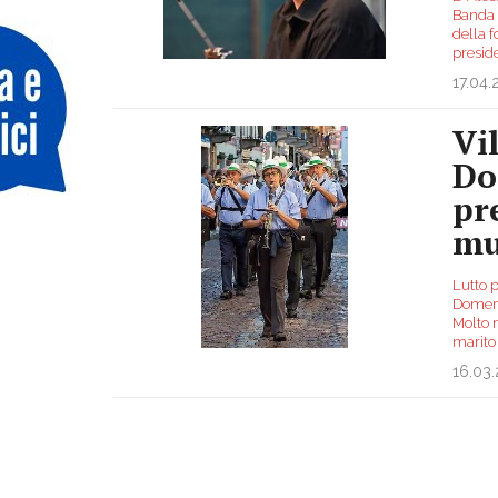
Banda M
della 
presid
17.04
Vi
Do
pr
mu
Lutto 
Domeni
Molto n
marito
16.03