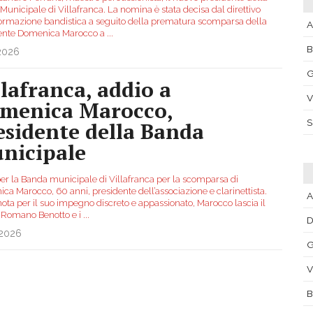
unicipale di Villafranca. La nomina è stata decisa dal direttivo
formazione bandistica a seguito della prematura scomparsa della
A
ente Domenica Marocco a
...
.2026
G
llafranca, addio a
V
menica Marocco,
esidente della Banda
nicipale
per la Banda municipale di Villafranca per la scomparsa di
ca Marocco, 60 anni, presidente dell’associazione e clarinettista.
A
ota per il suo impegno discreto e appassionato, Marocco lascia il
 Romano Benotto e i
...
.2026
G
V
B