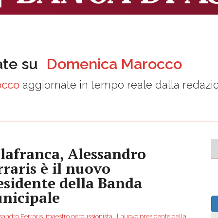
ate su
Domenica Marocco
occo
aggiornate in tempo reale dalla redazi
llafranca, Alessandro
rraris è il nuovo
esidente della Banda
nicipale
sandro Ferraris, maestro percussionista, il nuovo presidente della