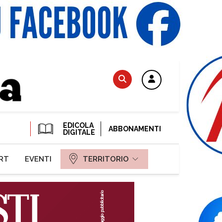
EDICOLA
ABBONAMENTI
DIGITALE
RT
EVENTI
TERRITORIO