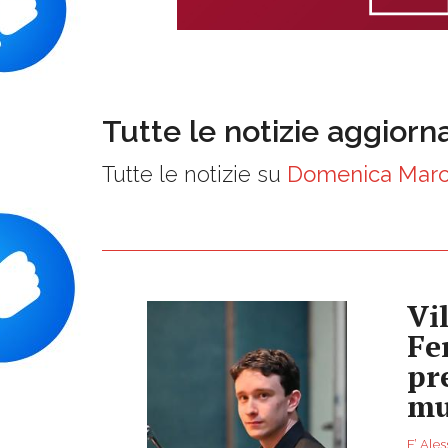
Tutte le notizie aggiorn
Tutte le notizie su
Domenica Mar
Vi
Fe
pr
mu
E’ Ales