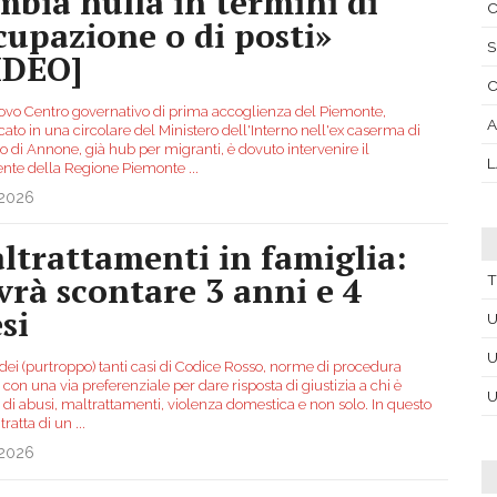
mbia nulla in termini di
C
cupazione o di posti»
S
IDEO]
ovo Centro governativo di prima accoglienza del Piemonte,
icato in una circolare del Ministero dell'Interno nell'ex caserma di
o di Annone, già hub per migranti, è dovuto intervenire il
L
ente della Regione Piemonte
...
.2026
ltrattamenti in famiglia:
vrà scontare 3 anni e 4
T
si
U
U
dei (purtroppo) tanti casi di Codice Rosso, norme di procedura
con una via preferenziale per dare risposta di giustizia a chi è
U
 di abusi, maltrattamenti, violenza domestica e non solo. In questo
 tratta di un
...
.2026