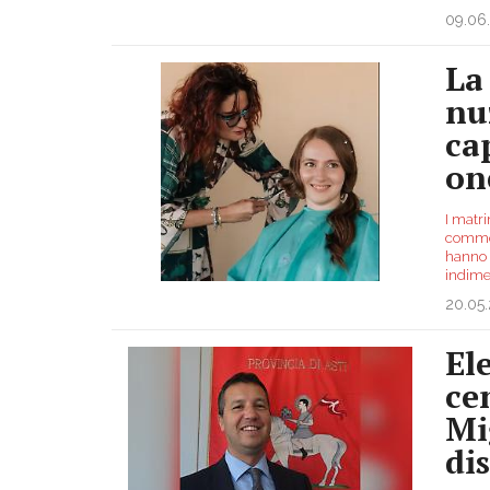
09.06
La
nuz
ca
on
I matri
commoz
hanno 
indimen
20.05
El
ce
Mi
dis