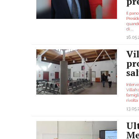
pr
Il pano
Presid
quando
di
...
16.05
Vi
pr
sa
Interve
Villafr
famigl
rivolta
13.05
Ul
Me