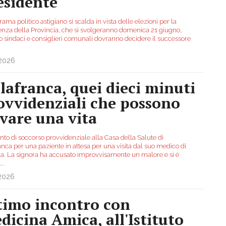
esidente
rama politico astigiano si scalda in vista delle elezioni per la
enza della Provincia, che si svolgeranno domenica 21 giugno,
 sindaci e consiglieri comunali dovranno decidere il successore
.2026
llafranca, quei dieci minuti
ovvidenziali che possono
lvare una vita
nto di soccorso provvidenziale alla Casa della Salute di
anca per una paziente in attesa per una visita dal suo medico di
ia. La signora ha accusato improvvisamente un malore e si è
...
.2026
timo incontro con
dicina Amica, all'Istituto