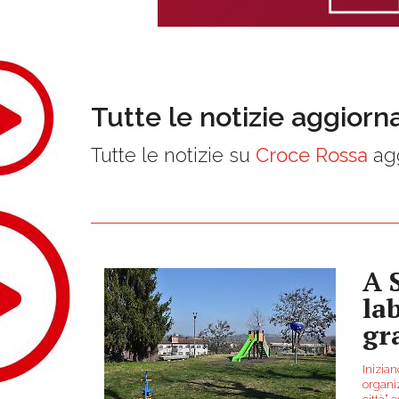
Tutte le notizie aggiorn
Tutte le notizie su
Croce Rossa
agg
A 
la
gr
Inizian
organiz