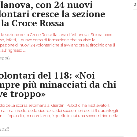
llanova, con 24 nuovi
2
lontari cresce la sezione
lla Croce Rossa
la sezione della Croce Rossa Italiana di Villanova. Si è da poco
o, infatti, il nuovo corso di formazione che ha visto la
pazione di nuovi 24 volontari che si avviano ora al tirocinio che li
 all’ingresso
...
.2026
volontari del 118: «Noi
mpre più minacciati da chi
ve troppo»
dio della scorsa settimana ai Giardini Pubblici ha risollevato il
a, mai risolto, della sicurezza dei soccorritori del 118 durante gli
nti. L’episodio, lo ricordiamo, è quello in cui una soccorritrice della
.2026