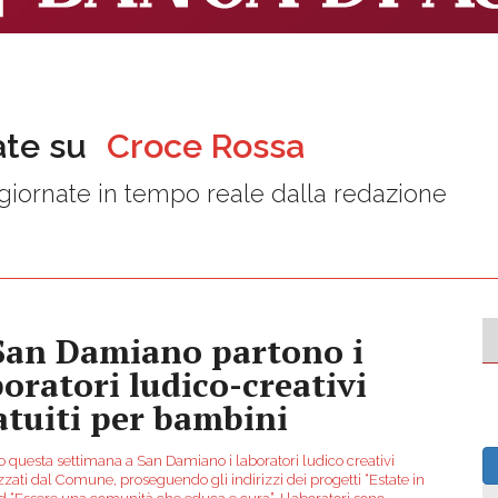
ate su
Croce Rossa
iornate in tempo reale dalla redazione
San Damiano partono i
boratori ludico-creativi
atuiti per bambini
o questa settimana a San Damiano i laboratori ludico creativi
zati dal Comune, proseguendo gli indirizzi dei progetti “Estate in