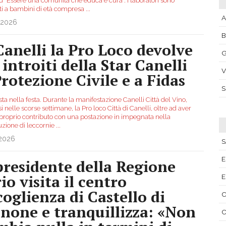
ed “Essere una comunità che educa e cura”. I laboratori sono
ati a bambini di età compresa
...
A
.2026
Canelli la Pro Loco devolve
G
 introiti della Star Canelli
V
Protezione Civile e a Fidas
ta nella festa. Durante la manifestazione Canelli Città del Vino,
i nelle scorse settimane, la Pro loco Città di Canelli, oltre ad aver
l proprio contributo con una postazione in impegnata nella
uzione di leccornie
...
.2026
S
E
 presidente della Regione
io visita il centro
E
coglienza di Castello di
C
none e tranquillizza: «Non
C