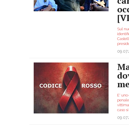
ca
oc
[V
Sul nu
identif
Castell
presid
09.07
Ma
do
me
E' uno 
penale 
vittima
caso si
09.07