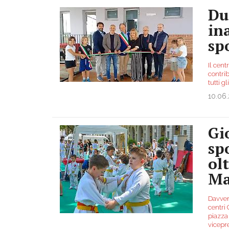
Du
in
sp
Il cent
contrib
tutti g
10.06
Gi
sp
ol
Ma
Davver
centri
piazza 
vicepr