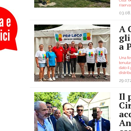
città” 
riserv
03.08
A 
gli
a 
Una fes
tenutas
dato i
distrib
29.07
Il
Cir
ac
An