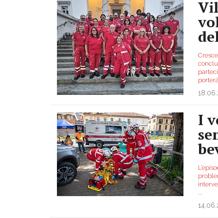
Vi
vo
de
Cresce 
conclus
parteci
porterà
18.06
I 
se
be
L’episo
problem
interve
...
14.06