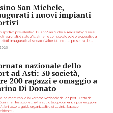
sino San Michele,
augurati i nuovi impianti
ortivi
ro sportivo polivalente di Dusino San Michele, realizzato grazie ai
uti regionali, è stato ufficialmente completato ed è ora operativo a
li effetti. Inaugurati dal sindaco Valter Malino alla presenza del
...
.2026
ornata nazionale dello
ort ad Asti: 30 società,
tre 200 ragazzi e omaggio a
rina Di Donato
o indimenticabile la Giornata Nazionale dello Sport - Festa dei
 Coni, manifestazione che ha avuto luogo domenica pomeriggio in
Alfieri sotto la guida organizzativa di Lavinia Saracco,
esidente
...