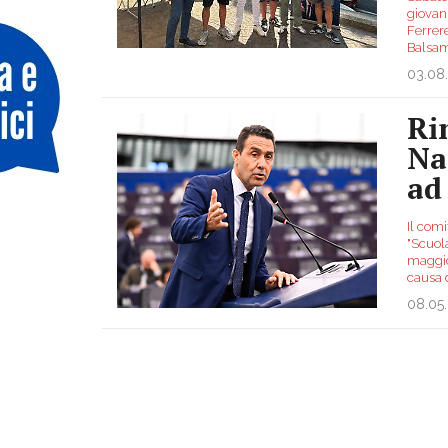
giovan
Ferrere
Balsam
03.08
Ri
Na
ad
Il comi
"Scuola
maggio 
causa 
08.05