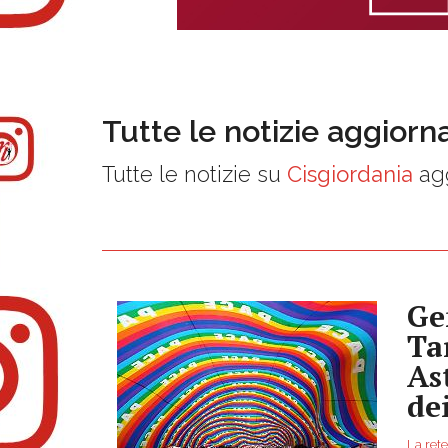
Tutte le notizie aggiorn
Tutte le notizie su
Cisgiordania
agg
Ge
Ta
As
de
La rete