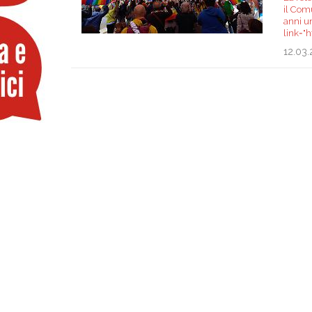
il Comu
anni u
link="
12.03