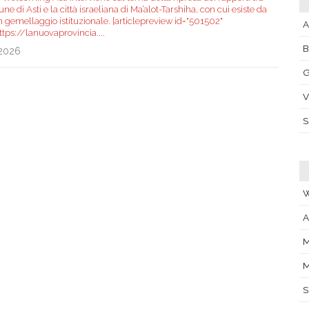
ne di Asti e la città israeliana di Ma’alot-Tarshiha, con cui esiste da
n gemellaggio istituzionale. [articlepreview id="501502"
A
https://lanuovaprovincia.
...
.2026
G
V
W
A
M
M
S