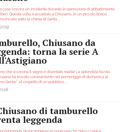
 a casa Ancora un incidente durante le operazione di abbattimento
lberi. Questa volta è accaduto a Chiusano, in un piccolo bosco
rovinciale sotto la chiesa di Santa
...
.2019
mburello, Chiusano da
ggenda: torna la serie A
ll'Astigiano
o che si corona Il sogno è diventato realtà! La splendida favola
iusano ha trovato coronamento nel pomeriggio di domenica al
ino Gerbo”, al cospetto di un pubblico
...
.2018
 Chiusano di tamburello
venta leggenda
no leggenda Se incappiamo in qualcosa che poco ci piace,