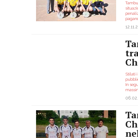
Tambur
situaz
penali
pagand
12.11.
Ta
tra
Ch
Stilat
pubblic
In segu
massim
06.02
Ta
Ch
ne