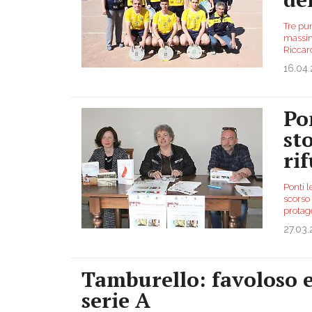
Tre pu
massim
Riccard
16.04
Pon
sto
rif
Ponti l
scorso
protago
27.03.
Tamburello: favoloso e
serie A