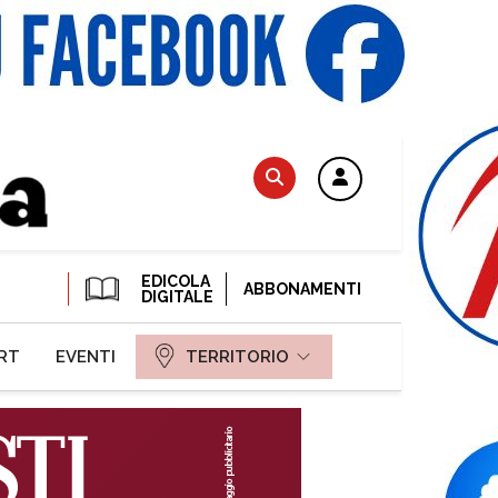
EDICOLA
ABBONAMENTI
DIGITALE
RT
EVENTI
TERRITORIO