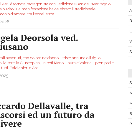
i Asti, è tornata protagonista con l'edizione 2026 del "Maritaggio
 & Riso". La manifestazione ha celebrato il tradizionale
A
monio d'amore" tra l'eccellenza
...
.2026
G
gela Deorsola ved.
V
iusano
ali avvenuti, con dolore ne danno il triste annuncio il figlio
, la sorella Giuseppina, i nipoti Mario, Laura e Valeria, i pronipoti e
 tutti. Baldichieri d’Asti
.2025
A
ccardo Dellavalle, tra
M
ascorsi ed un futuro da
B
rivere