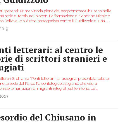
nti "pesanti" Prima vittoria piena del neopromosso Chiusano nella
a serie di tamburello open. La formazione di Sandrine Nicole e
o Dellavalle si è resa protagonista contro il Guidizzolo di una
...
.2019
ti letterari: al centro le
rie di scrittori stranieri e
ugiati
etterari Si chiama “Ponti letterari” la rassegna, presentata sabato
 nella sede del Parco Paleontologico astigiano, che vedrà
niste le narrazioni di migranti integrati sul territorio. Le
...
2019
sordio del Chiusano in