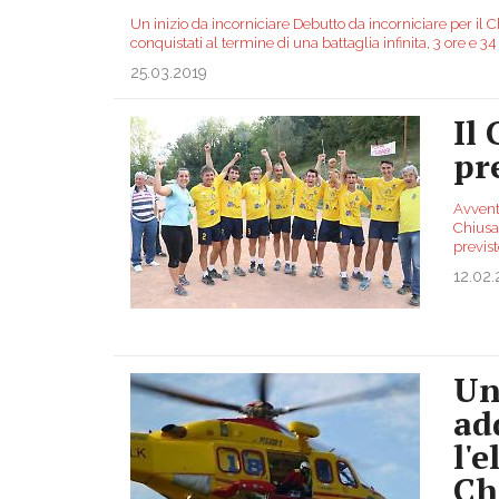
Un inizio da incorniciare Debutto da incorniciare per il
conquistati al termine di una battaglia infinita, 3 ore e 3
25.03.2019
Il
pr
Avvent
Chiusa
previs
12.02.
Un
ad
l'
Ch