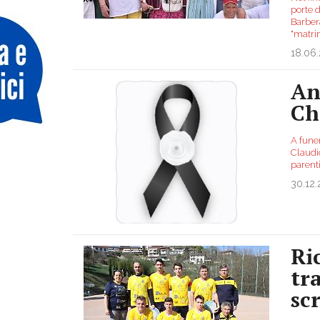
porte d
Barbera
"matri
18.06
An
Ch
A funer
Claudio
parenti
30.12
Ri
tr
sc