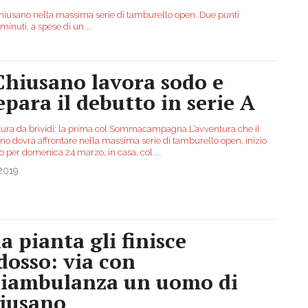
 Chiusano nella massima serie di tamburello open. Due punti
4 minuti, a spese di un
...
 Chiusano lavora sodo e
epara il debutto in serie A
ura da brividi: la prima col Sommacampagna L’avventura che il
no dovrà affrontare nella massima serie di tamburello open, inizio
to per domenica 24 marzo, in casa, col
...
2019
a pianta gli finisce
dosso: via con
eliambulanza un uomo di
iusano