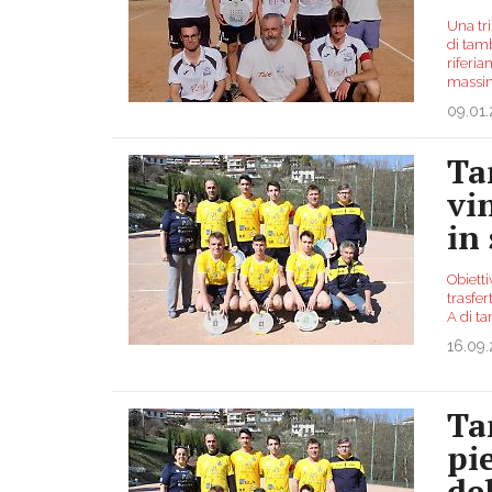
Una tri
di tamb
riferi
mass
09.01
Ta
vi
in
Obietti
trasfer
A di t
16.09
Ta
pi
de