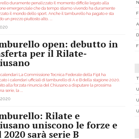
N
ello duramente penalizzato Il momento difficile legato alla
ione emergenziale che da tempo stiamo vivendo ha duramente
F
zzato il mondo dello sport. Anche il tamburello ha pagato e sta
o un prezzo piuttosto alto.
...
A
2020
D
mburello open: debutto in
F
sferta per il Rilate-
iusano
i i calendari La Commissione Tecnica Federale della Fipt ha
T
ato i calendari ufficiali di tamburello di A e B della stagione 2020.
ito alla forzata rinuncia del Chiusano a disputare la prossima
U
a serie, la
...
.2020
U
U
mburello: Rilate e
iusano uniscono le forze e
l 2020 sarà serie B