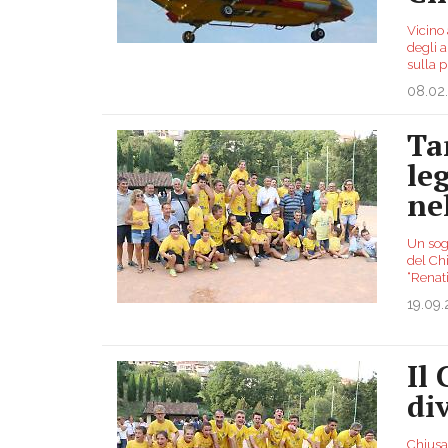
Vicino
degli a
sulla p
08.02
Ta
le
ne
Un sogn
del Ch
“Renat
19.09
Il
di
Chiusa