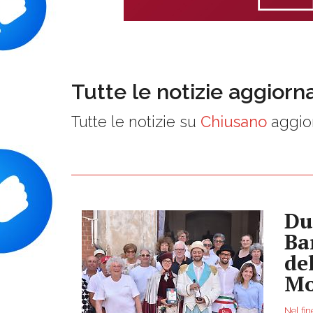
Tutte le notizie aggiorn
Tutte le notizie su
Chiusano
aggior
Du
Ba
de
Mo
Nel fin