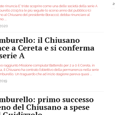
2
ste rinuncia E’ triste scoprire come una delle società della serie A
urello 2019 tra le più seguite lo scorso anno dal pubblico (ci
amo al Chiusano del presidente Boracco), debba rinunciare al
imo
...
.2020
mburello: il Chiusano
nce a Cereta e si conferma
 serie A
vo raggiunto Missione compiuta! Battendo per 2 a 0 il Cereta, in
ta, il Chiusano ha centrato l’obiettivo della permanenza nella serie
amburello. Un traguardo che ad inizio stagione pareva quasi
...
.2019
mburello: primo successo
eno del Chiusano a spese
l Guidizzolo